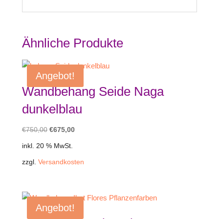
Ähnliche Produkte
Angebot!
Wandbehang Seide Naga
dunkelblau
Ursprünglicher
Aktueller
€
750,00
€
675,00
Preis
Preis
inkl. 20 % MwSt.
war:
ist:
zzgl.
Versandkosten
€750,00
€675,00.
Angebot!