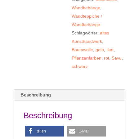
a
Wandbehänge
,
t
Wandteppiche /
i
Wandbehänge
v
Schlagwörter:
altes
e
Kunsthandwerk
,
:
Baumwolle
,
gelb
,
Ikat
,
Pflanzenfarben
,
rot
,
Savu
,
schwarz
Beschreibung
Beschreibung
teilen
E-Mail