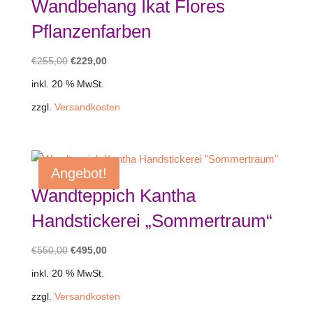
Wandbehang Ikat Flores
Pflanzenfarben
Ursprünglicher
Aktueller
€
255,00
€
229,00
Preis
Preis
inkl. 20 % MwSt.
war:
ist:
zzgl.
Versandkosten
€255,00
€229,00.
Angebot!
Wandteppich Kantha
Handstickerei „Sommertraum“
Ursprünglicher
Aktueller
€
550,00
€
495,00
Preis
Preis
inkl. 20 % MwSt.
war:
ist:
zzgl.
Versandkosten
€550,00
€495,00.