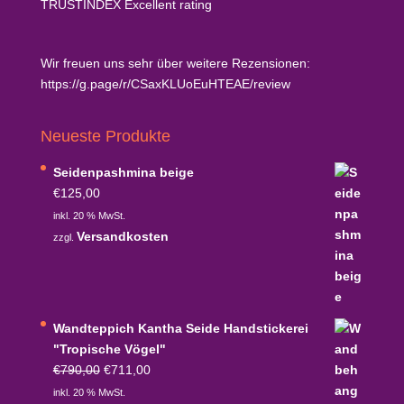
TRUSTINDEX
Excellent rating
Wir freuen uns sehr über weitere Rezensionen:
https://g.page/r/CSaxKLUoEuHTEAE/review
Neueste Produkte
Seidenpashmina beige
€
125,00
inkl. 20 % MwSt.
Versandkosten
zzgl.
Wandteppich Kantha Seide Handstickerei
"Tropische Vögel"
Ursprünglicher
Aktueller
€
790,00
€
711,00
Preis
Preis
inkl. 20 % MwSt.