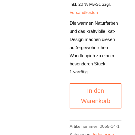
€225,00
inkl. 20 % MwSt.
ist:
zzgl.
Versandkosten
€202,00.
Die warmen Naturfarben
und das kraftviolle Ikat-
Design machen diesen
außergewöhnlichen
Wandteppich zu einem
besonderen Stück.
1 vorrätig
Wandteppich
A
In den
Ikat
l
Warenkorb
Savu
t
Menge
e
r
Artikelnummer:
0055-14-1
n
Kategorien:
Indonesien
,