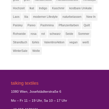
Hochzeit
Ikat
Indigo
Kaschmir
kostbare Unikate
Laos
lila
moderner Lifestyle
naturbelassen
New In
Paisley
Pareo
Pashmina
Pflanzenfarben
Quilt
Rohseide
rosa
rot
schwarz
Seide
Sommer
Strandtuch
türkis
ValentinsAktion
vegan
weiß
WinterSale
Wolle
talking textiles
1080 Wien, Josefstädterstraße 6
Mo – Fr 11 – 19 Uhr, Sa 10 – 17 Uhr