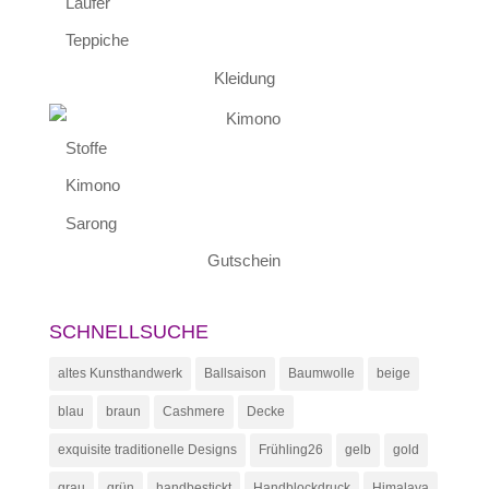
Läufer
Teppiche
Kleidung
Stoffe
Kimono
Sarong
Gutschein
SCHNELLSUCHE
altes Kunsthandwerk
Ballsaison
Baumwolle
beige
blau
braun
Cashmere
Decke
exquisite traditionelle Designs
Frühling26
gelb
gold
grau
grün
handbestickt
Handblockdruck
Himalaya