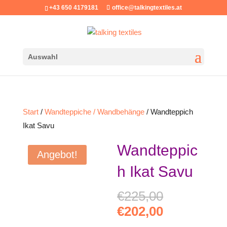
+43 650 4179181
office@talkingtextiles.at
Auswahl
Start
/
Wandteppiche / Wandbehänge
/ Wandteppich
Ikat Savu
Wandteppic
Angebot!
h Ikat Savu
Ursprüngl
€
225,00
Preis
Aktueller
€
202,00
war:
Preis