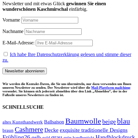
Newsletter und mit etwas Glück
gewinnen Sie einen
wunderschönen Kaschmirschal
einfärbig.
Vorname
Nachname
E-Mail-Adresse:
Ich habe Ihre Datenschutzerklärung gelesen und stimme dieser
zu.
Wir werden die Kontakt-Daten, die Sie uns übermitteln, nur dazu verwenden um Ihnen
unseren Newsletter zu senden. Der Newsletter wird über die
Mail-Plattform mailchimp
versendet. Sie können sich jederzeit abmelden über den Link „Abmelden“, der in der
Fußzeile unseres Newsletters zu finden ist.
SCHNELLSUCHE
Baumwolle
blau
beige
Ballsaison
altes Kunsthandwerk
Cashmere
Decke
exquisite traditionelle Designs
braun
Frühling26
grau
Handblockdruck
gelb
grün
gold
handbestickt