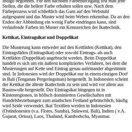
Indigo begonnen. Für den nächsten Färbedurchgang löst man jene
Stellen, die die hellere Farbe erhalten sollen usw. Nach dem
Färbeprozess wird schließlich das Garn auf den Webstuhl
aufgespannt und das Muster wird beim Weben erkennbar. Da an den
Enden der Abbindung ein wenig Farbe eindringen kann, sind
verlaufende Farben im Muster ein Kennzeichen der Ikattechnik.
Kettikat, Eintragsikat und Doppelikat
Die Musterung kann entweder auf den Kettfäden (Kettikat), den
Eintragsfäden (Eintragsikat) oder sowohl Eintrags- als auch
Kettfäden (Doppelikat) angebracht werden. Beim Doppelikat
handelt es sich um ein äußerst kompliziertes Verfahren, bei dem die
Musterungen auf Kette und Eintrag genau aufeinander abgestimmt
sind. In Indonesien wird der Doppelikat nur in einem einzigen Dorf
in Bali (Tenganan Pergeringsinan) hergestellt. In Indonesien scheint
der Kettikat die älteste Ikattechnik zu sein und wird vor allem aus
Baumwolle hergestellt. Der Eintragsikat hingegen ist in
Küstenregionen, in höfisch dominierten Gesellschaften mit
Handelsbeziehungen zum asiatischen Festland gebräuchlich, häufig
wird Seide verwendet. Ikat Textilien werden in Indonesien
(Ostindonesien (v.a. Flores, Sumba), Sulawesi, Bali), Indien ( v.A.
Gujarat, Orissa), Laos, Thailand, Kambodscha, Myanmar.