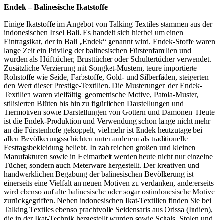
Endek – Balinesische Ikatstoffe
Einige Ikatstoffe im Angebot von Talking Textiles stammen aus der
indonesischen Insel Bali. Es handelt sich hierbei um einen
Eintragsikat, der in Bali „Endek“ genannt wird. Endek-Stoffe waren
lange Zeit ein Privileg der balinesischen Fürstenfamilien und
wurden als Hüfttücher, Brusttücher oder Schultertücher verwendet.
Zusätzliche Verzierung mit Songket-Mustern, teure importierte
Rohstoffe wie Seide, Farbstoffe, Gold- und Silberfäden, steigerten
den Wert dieser Prestige-Textilien. Die Musterungen der Endek-
Textilien waren vielfältig: geometrische Motive, Patola-Muster,
stilisierten Blüten bis hin zu figürlichen Darstellungen und
Tiermotiven sowie Darstellungen von Göttern und Dämonen. Heute
ist die Endek-Produktion und Verwendung schon lange nicht mehr
an die Fürstenhofe gekoppelt, vielmehr ist Endek heutzutage bei
allen Bevölkerungsschichten unter anderem als traditionelle
Festtagsbekleidung beliebt. In zahlreichen großen und kleinen
Manufakturen sowie in Heimarbeit werden heute nicht nur einzelne
Tücher, sondern auch Meterware hergestellt. Der kreativen und
handwerklichen Begabung der balinesischen Bevölkerung ist
einerseits eine Vielfalt an neuen Motiven zu verdanken, andererseits
wird ebenso auf alte balinesische oder sogar ostindonesische Motive
zurückgegriffen. Neben indonesischen Ikat-Textilien finden Sie bei
Talking Textiles ebenso prachtvolle Seidensaris aus Orissa (Indien),
die in der Ikat-Technik hergestellt wurden sowie Schals, Stolen und