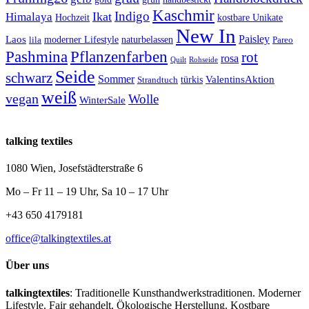
Kaschmir
Indigo
Ikat
Himalaya
Hochzeit
kostbare Unikate
New In
Paisley
Laos
lila
moderner Lifestyle
naturbelassen
Pareo
Pashmina
Pflanzenfarben
rot
rosa
Quilt
Rohseide
Seide
schwarz
Sommer
türkis
ValentinsAktion
Strandtuch
weiß
vegan
Wolle
WinterSale
talking textiles
1080 Wien, Josefstädterstraße 6
Mo – Fr 11 – 19 Uhr, Sa 10 – 17 Uhr
+43 650 4179181
office@talkingtextiles.at
Über uns
talkingtextiles
: Traditionelle Kunsthandwerkstraditionen. Moderner
Lifestyle. Fair gehandelt. Ökologische Herstellung. Kostbare