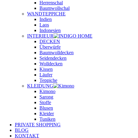
Herrenschal
Baumwollschal
WANDTEPPICHE
Indien
Laos
Indonesien
INTERIEUR
DECKEN
Überwürfe
Baumwolldecken
Seidendecken
Wolldecken
Kissen
Läufer
Teppiche
KLEIDUNG
Kimono
Sarong
Stoffe
Blusen
Kleider
Tuniken
PRIVATE SHOPPING
BLOG
KONTAKT