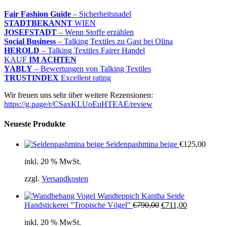
Fair Fashion Guide
– Sicherheitsnadel
STADTBEKANNT
WIEN
JOSEFSTADT
– Wenn Stoffe erzählen
Social Business
– Talking Textiles zu Gast bei Olina
HEROLD
– Talking Textiles Fairer Handel
KAUF
IM ACHTEN
YABLY
– Bewertungen von Talking Textiles
TRUSTINDEX
Excellent rating
Wir freuen uns sehr über weitere Rezensionen:
https://g.page/r/CSaxKLUoEuHTEAE/review
Neueste Produkte
Seidenpashmina beige
€
125,00
inkl. 20 % MwSt.
zzgl.
Versandkosten
Wandteppich Kantha Seide
Ursprünglicher
Aktueller
Handstickerei "Tropische Vögel"
€
790,00
€
711,00
Preis
Preis
inkl. 20 % MwSt.
war:
ist: