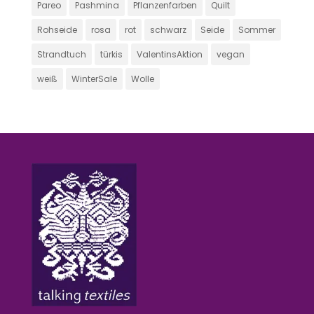
Pareo
Pashmina
Pflanzenfarben
Quilt
Rohseide
rosa
rot
schwarz
Seide
Sommer
Strandtuch
türkis
ValentinsAktion
vegan
weiß
WinterSale
Wolle