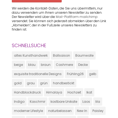
Wir werden die Kontakt-Daten, die Sie uns übermitteln, nur
dazu verwenden um Ihnen unseren Newsletter zu senden.
Der Newsletter wird über die
Mail-Plattform mailchimp
versendet. Sie können sich jederzeit abmelden über den Link
„Abmelden“, der in der Fußzeile unseres Newsletters zu
finden ist.
SCHNELLSUCHE
altes Kunsthandwerk
Ballsaison
Baumwolle
beige
blau
braun
Cashmere
Decke
exquisite traditionelle Designs
Frühling26
gelb
gold
grau
grün
handbestickt
Handblockdruck
Himalaya
Hochzeit
Ikat
Indigo
Kaschmir
kostbare Unikate
Laos
lila
moderner Lifestyle
naturbelassen
New In
Paisley