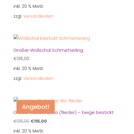
inkl. 20 % MwSt.
zzgl.
Versandkosten
Großer Wollschal Schmetterling
€
135,00
inkl. 20 % MwSt.
zzgl.
Versandkosten
Angebot!
Großer Wollschal lila (flieder) – beige bestickt
Ursprünglicher
Aktueller
€
135,00
€
115,00
Preis
Preis
inkl. 20 % MwSt.