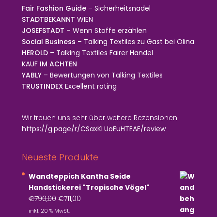
Fair Fashion Guide
– Sicherheitsnadel
STADTBEKANNT
WIEN
JOSEFSTADT
– Wenn Stoffe erzählen
Social Business
– Talking Textiles zu Gast bei Olina
HEROLD
– Talking Textiles Fairer Handel
KAUF
IM ACHTEN
YABLY
– Bewertungen von Talking Textiles
TRUSTINDEX
Excellent rating
Wir freuen uns sehr über weitere Rezensionen:
https://g.page/r/CSaxKLUoEuHTEAE/review
Neueste Produkte
Wandteppich Kantha Seide
Handstickerei "Tropische Vögel"
Ursprünglicher
Aktueller
€
790,00
€
711,00
Preis
Preis
inkl. 20 % MwSt.