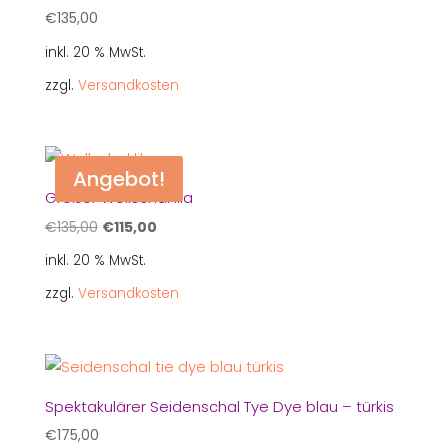
€
135,00
inkl. 20 % MwSt.
zzgl.
Versandkosten
Angebot!
Großer Wollschal lila
Ursprünglicher
Aktueller
€
135,00
€
115,00
Preis
Preis
inkl. 20 % MwSt.
war:
ist:
zzgl.
Versandkosten
€135,00
€115,00.
Spektakulärer Seidenschal Tye Dye blau – türkis
€
175,00