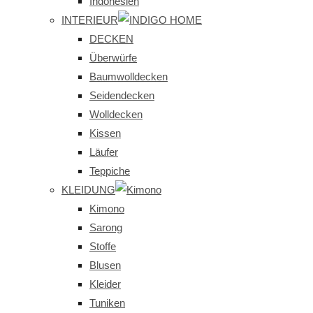
Indonesien
INTERIEUR
DECKEN
Überwürfe
Baumwolldecken
Seidendecken
Wolldecken
Kissen
Läufer
Teppiche
KLEIDUNG
Kimono
Sarong
Stoffe
Blusen
Kleider
Tuniken