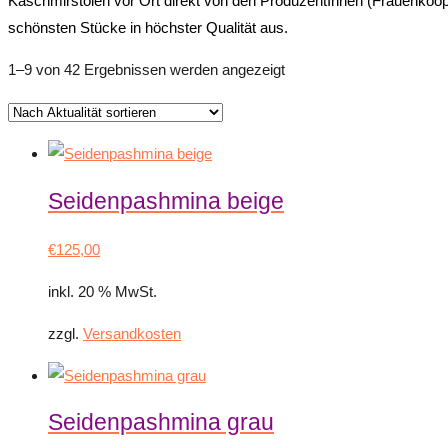
Kaschmirstolen
vor Ort direkt von den ProduzentInnen
(Frauenkoope
schönsten Stücke in höchster Qualität
aus.
Nach
1–9 von 42 Ergebnissen werden angezeigt
Aktualität
sortiert
Seidenpashmina beige
€
125,00
inkl. 20 % MwSt.
zzgl.
Versandkosten
Seidenpashmina grau