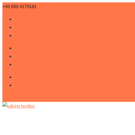
+43 650 4179181
office@talkingtextiles.at
Facebook
Instagram
Youtube
Facebook
Instagram
Youtube
1080, Josefstädterstr. 6
KONTAKT
0 Artikel