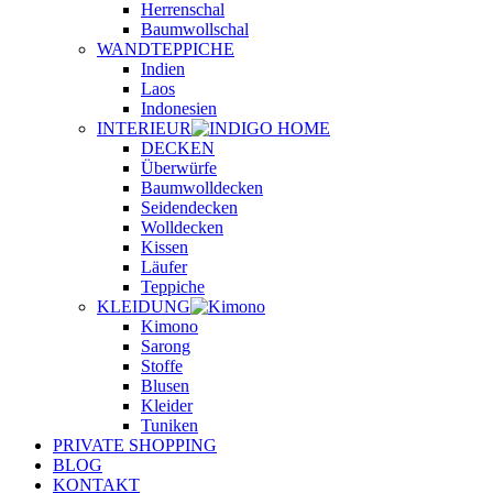
Herrenschal
Baumwollschal
WANDTEPPICHE
Indien
Laos
Indonesien
INTERIEUR
DECKEN
Überwürfe
Baumwolldecken
Seidendecken
Wolldecken
Kissen
Läufer
Teppiche
KLEIDUNG
Kimono
Sarong
Stoffe
Blusen
Kleider
Tuniken
PRIVATE SHOPPING
BLOG
KONTAKT