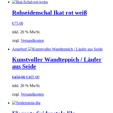
Rohseidenschal Ikat rot weiß
€
75,00
inkl. 20 % MwSt.
zzgl.
Versandkosten
Angebot!
Kunstvoller Wandteppich / Läufer
aus Seide
Ursprünglicher
Aktueller
€
450,00
€
405,00
Preis
Preis
inkl. 20 % MwSt.
war:
ist:
€450,00
€405,00.
zzgl.
Versandkosten