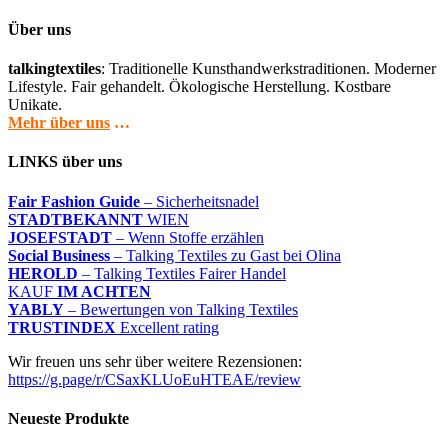
Über uns
talkingtextiles
: Traditionelle Kunsthandwerkstraditionen. Moderner
Lifestyle. Fair gehandelt. Ökologische Herstellung. Kostbare
Unikate.
Mehr über uns
…
LINKS über uns
Fair Fashion Guide
– Sicherheitsnadel
STADTBEKANNT
WIEN
JOSEFSTADT
– Wenn Stoffe erzählen
Social Business
– Talking Textiles zu Gast bei Olina
HEROLD
– Talking Textiles Fairer Handel
KAUF
IM ACHTEN
YABLY
– Bewertungen von Talking Textiles
TRUSTINDEX
Excellent rating
Wir freuen uns sehr über weitere Rezensionen:
https://g.page/r/CSaxKLUoEuHTEAE/review
Neueste Produkte