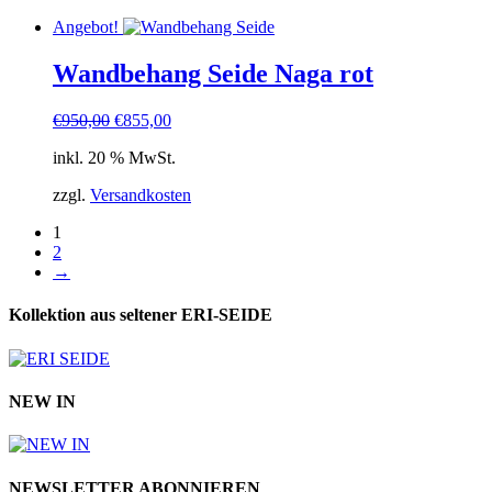
Angebot!
Wandbehang Seide Naga rot
Ursprünglicher
Aktueller
€
950,00
€
855,00
Preis
Preis
inkl. 20 % MwSt.
war:
ist:
€950,00
€855,00.
zzgl.
Versandkosten
1
2
→
Kollektion aus seltener ERI-SEIDE
NEW IN
NEWSLETTER ABONNIEREN