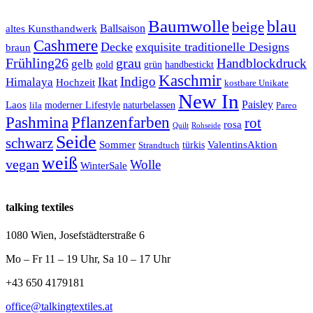
Baumwolle
blau
beige
Ballsaison
altes Kunsthandwerk
Cashmere
Decke
exquisite traditionelle Designs
braun
Frühling26
grau
Handblockdruck
gelb
grün
handbestickt
gold
Kaschmir
Indigo
Ikat
Himalaya
Hochzeit
kostbare Unikate
New In
Paisley
Laos
lila
moderner Lifestyle
naturbelassen
Pareo
Pashmina
Pflanzenfarben
rot
rosa
Quilt
Rohseide
Seide
schwarz
Sommer
türkis
ValentinsAktion
Strandtuch
weiß
vegan
Wolle
WinterSale
talking textiles
1080 Wien, Josefstädterstraße 6
Mo – Fr 11 – 19 Uhr, Sa 10 – 17 Uhr
+43 650 4179181
office@talkingtextiles.at