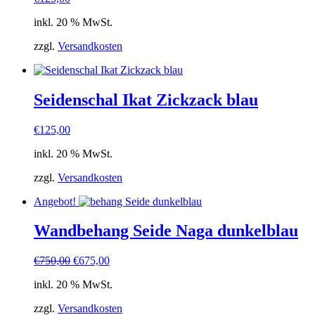
inkl. 20 % MwSt.
zzgl.
Versandkosten
Seidenschal Ikat Zickzack blau
€
125,00
inkl. 20 % MwSt.
zzgl.
Versandkosten
Angebot!
Wandbehang Seide Naga dunkelblau
Ursprünglicher
Aktueller
€
750,00
€
675,00
Preis
Preis
inkl. 20 % MwSt.
war:
ist:
€750,00
€675,00.
zzgl.
Versandkosten