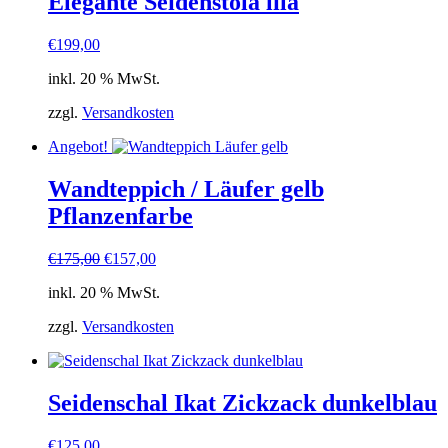
Elegante Seidenstola lila
€
199,00
inkl. 20 % MwSt.
zzgl.
Versandkosten
Angebot!
Wandteppich / Läufer gelb
Pflanzenfarbe
Ursprünglicher
Aktueller
€
175,00
€
157,00
Preis
Preis
inkl. 20 % MwSt.
war:
ist:
€175,00
€157,00.
zzgl.
Versandkosten
Seidenschal Ikat Zickzack dunkelblau
€
125,00