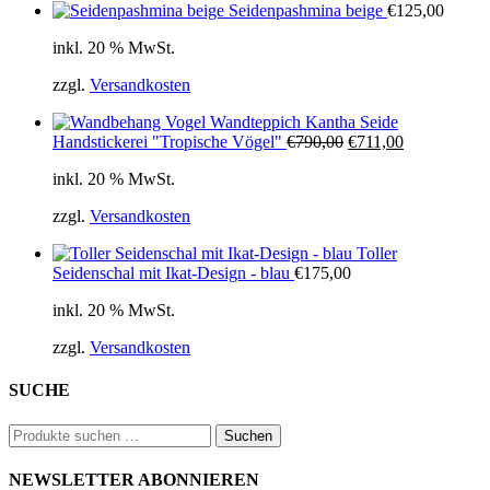
Seidenpashmina beige
€
125,00
inkl. 20 % MwSt.
zzgl.
Versandkosten
Wandteppich Kantha Seide
Ursprünglicher
Aktueller
Handstickerei "Tropische Vögel"
€
790,00
€
711,00
Preis
Preis
inkl. 20 % MwSt.
war:
ist:
€790,00
€711,00.
zzgl.
Versandkosten
Toller
Seidenschal mit Ikat-Design - blau
€
175,00
inkl. 20 % MwSt.
zzgl.
Versandkosten
SUCHE
Suchen
Suchen
nach:
NEWSLETTER ABONNIEREN