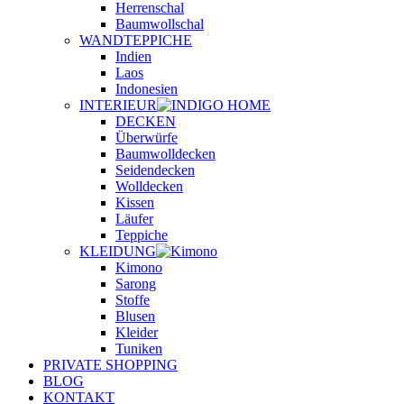
Herrenschal
Baumwollschal
WANDTEPPICHE
Indien
Laos
Indonesien
INTERIEUR
DECKEN
Überwürfe
Baumwolldecken
Seidendecken
Wolldecken
Kissen
Läufer
Teppiche
KLEIDUNG
Kimono
Sarong
Stoffe
Blusen
Kleider
Tuniken
PRIVATE SHOPPING
BLOG
KONTAKT