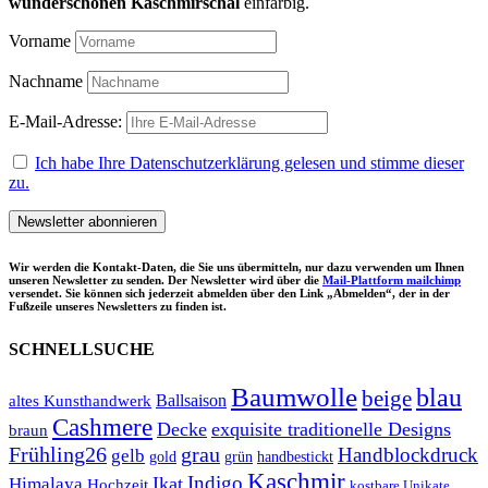
wunderschönen Kaschmirschal
einfärbig.
Vorname
Nachname
E-Mail-Adresse:
Ich habe Ihre Datenschutzerklärung gelesen und stimme dieser
zu.
Wir werden die Kontakt-Daten, die Sie uns übermitteln, nur dazu verwenden um Ihnen
unseren Newsletter zu senden. Der Newsletter wird über die
Mail-Plattform mailchimp
versendet. Sie können sich jederzeit abmelden über den Link „Abmelden“, der in der
Fußzeile unseres Newsletters zu finden ist.
SCHNELLSUCHE
Baumwolle
blau
beige
Ballsaison
altes Kunsthandwerk
Cashmere
Decke
exquisite traditionelle Designs
braun
Frühling26
grau
Handblockdruck
gelb
grün
handbestickt
gold
Kaschmir
Indigo
Ikat
Himalaya
Hochzeit
kostbare Unikate