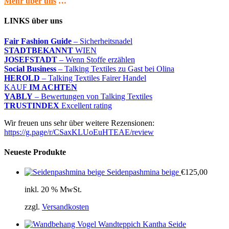
Mehr über uns
…
LINKS über uns
Fair Fashion Guide
– Sicherheitsnadel
STADTBEKANNT
WIEN
JOSEFSTADT
– Wenn Stoffe erzählen
Social Business
– Talking Textiles zu Gast bei Olina
HEROLD
– Talking Textiles Fairer Handel
KAUF
IM ACHTEN
YABLY
– Bewertungen von Talking Textiles
TRUSTINDEX
Excellent rating
Wir freuen uns sehr über weitere Rezensionen:
https://g.page/r/CSaxKLUoEuHTEAE/review
Neueste Produkte
Seidenpashmina beige
€
125,00
inkl. 20 % MwSt.
zzgl.
Versandkosten
Wandteppich Kantha Seide