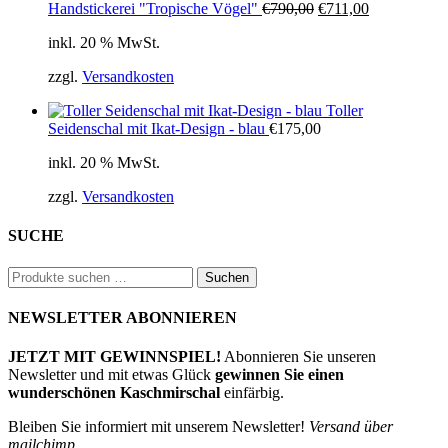
Ursprünglicher
Aktueller
Handstickerei "Tropische Vögel"
€
790,00
€
711,00
Preis
Preis
inkl. 20 % MwSt.
war:
ist:
€790,00
€711,00.
zzgl.
Versandkosten
Toller
Seidenschal mit Ikat-Design - blau
€
175,00
inkl. 20 % MwSt.
zzgl.
Versandkosten
SUCHE
Suchen
Suchen
nach:
NEWSLETTER ABONNIEREN
JETZT MIT GEWINNSPIEL!
Abonnieren Sie unseren
Newsletter und mit etwas Glück
gewinnen Sie einen
wunderschönen Kaschmirschal
einfärbig.
Bleiben Sie informiert mit unserem Newsletter!
Versand über
mailchimp.