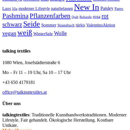
New In
Paisley
Laos
lila
moderner Lifestyle
naturbelassen
Pareo
Pashmina
Pflanzenfarben
rot
rosa
Quilt
Rohseide
Seide
schwarz
Sommer
türkis
ValentinsAktion
Strandtuch
weiß
vegan
Wolle
WinterSale
talking textiles
1080 Wien, Josefstädterstraße 6
Mo – Fr 11 – 19 Uhr, Sa 10 – 17 Uhr
+43 650 4179181
office@talkingtextiles.at
Über uns
talkingtextiles
: Traditionelle Kunsthandwerkstraditionen. Moderner
Lifestyle. Fair gehandelt. Ökologische Herstellung. Kostbare
Unikate.