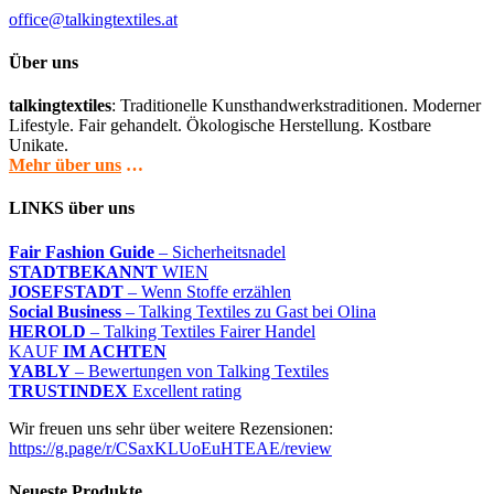
office@talkingtextiles.at
Über uns
talkingtextiles
: Traditionelle Kunsthandwerkstraditionen. Moderner
Lifestyle. Fair gehandelt. Ökologische Herstellung. Kostbare
Unikate.
Mehr über uns
…
LINKS über uns
Fair Fashion Guide
– Sicherheitsnadel
STADTBEKANNT
WIEN
JOSEFSTADT
– Wenn Stoffe erzählen
Social Business
– Talking Textiles zu Gast bei Olina
HEROLD
– Talking Textiles Fairer Handel
KAUF
IM ACHTEN
YABLY
– Bewertungen von Talking Textiles
TRUSTINDEX
Excellent rating
Wir freuen uns sehr über weitere Rezensionen:
https://g.page/r/CSaxKLUoEuHTEAE/review
Neueste Produkte