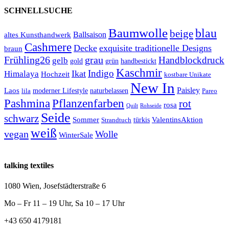
SCHNELLSUCHE
Baumwolle
blau
beige
Ballsaison
altes Kunsthandwerk
Cashmere
Decke
exquisite traditionelle Designs
braun
Frühling26
grau
Handblockdruck
gelb
grün
handbestickt
gold
Kaschmir
Indigo
Ikat
Himalaya
Hochzeit
kostbare Unikate
New In
Paisley
Laos
lila
moderner Lifestyle
naturbelassen
Pareo
Pashmina
Pflanzenfarben
rot
rosa
Quilt
Rohseide
Seide
schwarz
Sommer
türkis
ValentinsAktion
Strandtuch
weiß
vegan
Wolle
WinterSale
talking textiles
1080 Wien, Josefstädterstraße 6
Mo – Fr 11 – 19 Uhr, Sa 10 – 17 Uhr
+43 650 4179181