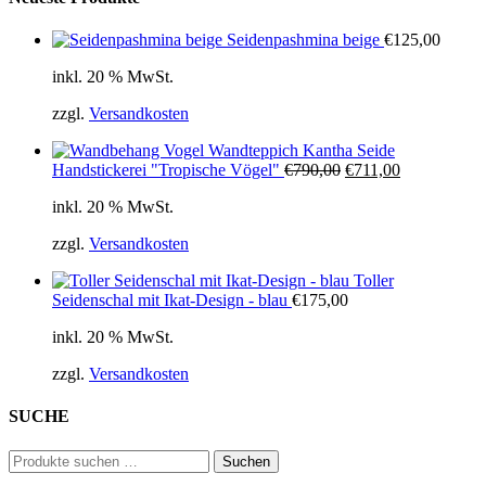
Seidenpashmina beige
€
125,00
inkl. 20 % MwSt.
zzgl.
Versandkosten
Wandteppich Kantha Seide
Ursprünglicher
Aktueller
Handstickerei "Tropische Vögel"
€
790,00
€
711,00
Preis
Preis
inkl. 20 % MwSt.
war:
ist:
€790,00
€711,00.
zzgl.
Versandkosten
Toller
Seidenschal mit Ikat-Design - blau
€
175,00
inkl. 20 % MwSt.
zzgl.
Versandkosten
SUCHE
Suchen
Suchen
nach: