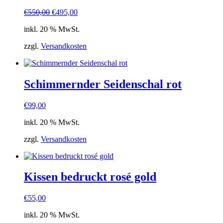
Ursprünglicher
Aktueller
€
550,00
€
495,00
Preis
Preis
inkl. 20 % MwSt.
war:
ist:
€550,00
€495,00.
zzgl.
Versandkosten
Schimmernder Seidenschal rot
€
99,00
inkl. 20 % MwSt.
zzgl.
Versandkosten
Kissen bedruckt rosé gold
€
55,00
inkl. 20 % MwSt.