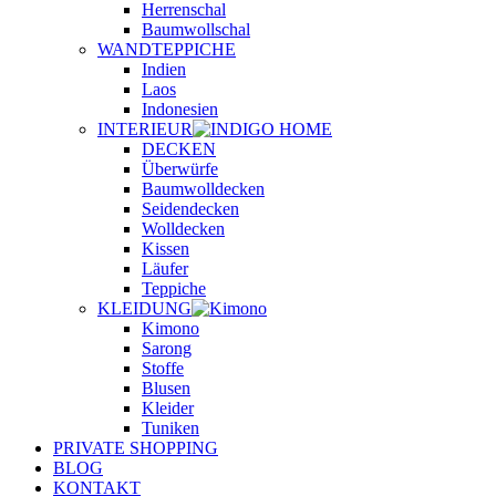
Herrenschal
Baumwollschal
WANDTEPPICHE
Indien
Laos
Indonesien
INTERIEUR
DECKEN
Überwürfe
Baumwolldecken
Seidendecken
Wolldecken
Kissen
Läufer
Teppiche
KLEIDUNG
Kimono
Sarong
Stoffe
Blusen
Kleider
Tuniken
PRIVATE SHOPPING
BLOG
KONTAKT