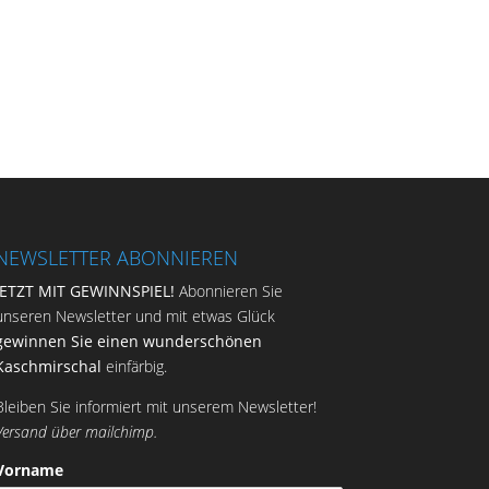
NEWSLETTER ABONNIEREN
JETZT MIT GEWINNSPIEL!
Abonnieren Sie
unseren Newsletter und mit etwas Glück
gewinnen Sie einen wunderschönen
Kaschmirschal
einfärbig.
Bleiben Sie informiert mit unserem Newsletter!
Versand über mailchimp.
Vorname