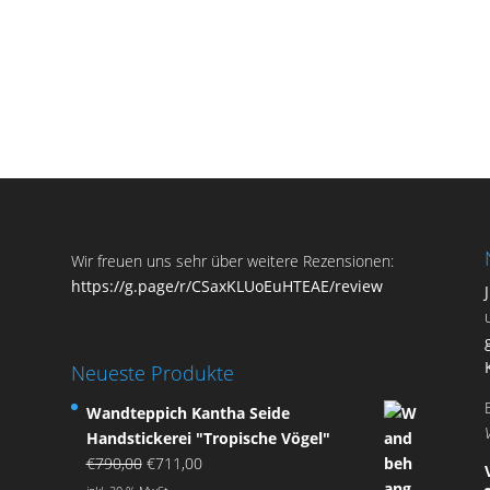
Wir freuen uns sehr über weitere Rezensionen:
https://g.page/r/CSaxKLUoEuHTEAE/review
Neueste Produkte
Wandteppich Kantha Seide
Handstickerei "Tropische Vögel"
Ursprünglicher
Aktueller
€
790,00
€
711,00
Preis
Preis