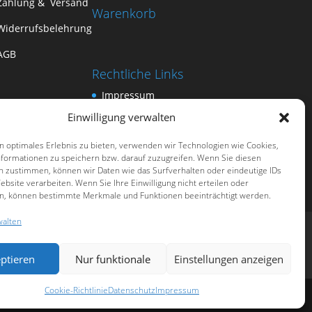
Zahlung & Versand
Warenkorb
Widerrufsbelehrung
AGB
Rechtliche Links
Impressum
AGB
Einwilligung verwalten
Datenschutz
n optimales Erlebnis zu bieten, verwenden wir Technologien wie Cookies,
Cookie-Richtlinie (EU)
formationen zu speichern bzw. darauf zuzugreifen. Wenn Sie diesen
n zustimmen, können wir Daten wie das Surfverhalten oder eindeutige IDs
ebsite verarbeiten. Wenn Sie Ihre Einwilligung nicht erteilen oder
n, können bestimmte Merkmale und Funktionen beeinträchtigt werden.
walten
ptieren
Nur funktionale
Einstellungen anzeigen
Cookie-Richtlinie
Datenschutz
Impressum