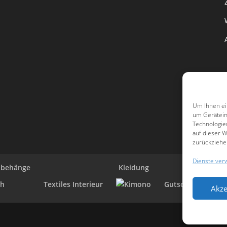
Um Ihnen ei
um Gerätein
Technologie
auf dieser W
zurückziehe
Dienste ver
dbehänge
Kleidung
Textiles Interieur
Gutschein
Akze