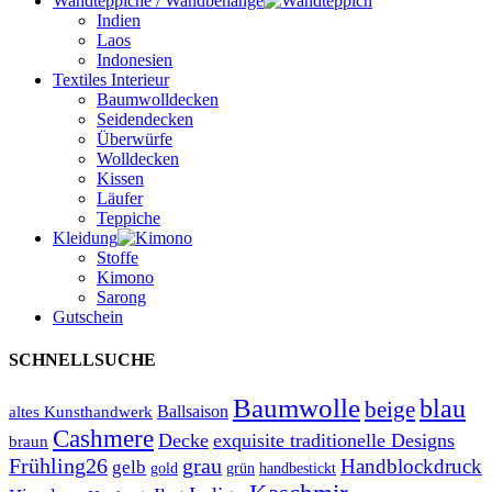
Wandteppiche / Wandbehänge
Indien
Laos
Indonesien
Textiles Interieur
Baumwolldecken
Seidendecken
Überwürfe
Wolldecken
Kissen
Läufer
Teppiche
Kleidung
Stoffe
Kimono
Sarong
Gutschein
SCHNELLSUCHE
Baumwolle
blau
beige
Ballsaison
altes Kunsthandwerk
Cashmere
Decke
exquisite traditionelle Designs
braun
Frühling26
grau
Handblockdruck
gelb
grün
handbestickt
gold