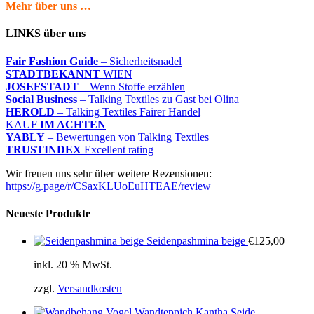
Mehr über uns
…
LINKS über uns
Fair Fashion Guide
– Sicherheitsnadel
STADTBEKANNT
WIEN
JOSEFSTADT
– Wenn Stoffe erzählen
Social Business
– Talking Textiles zu Gast bei Olina
HEROLD
– Talking Textiles Fairer Handel
KAUF
IM ACHTEN
YABLY
– Bewertungen von Talking Textiles
TRUSTINDEX
Excellent rating
Wir freuen uns sehr über weitere Rezensionen:
https://g.page/r/CSaxKLUoEuHTEAE/review
Neueste Produkte
Seidenpashmina beige
€
125,00
inkl. 20 % MwSt.
zzgl.
Versandkosten
Wandteppich Kantha Seide