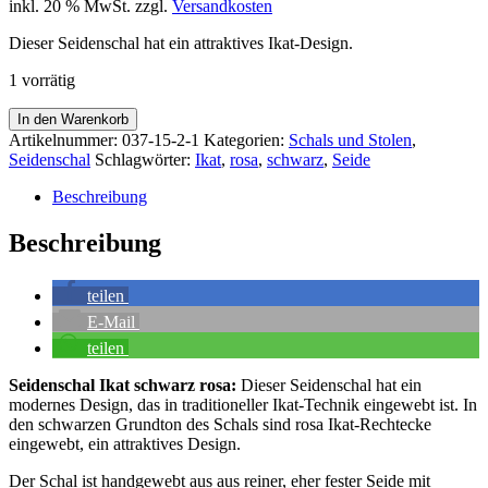
inkl. 20 % MwSt.
zzgl.
Versandkosten
Dieser Seidenschal hat ein attraktives Ikat-Design.
1 vorrätig
Seidenschal
In den Warenkorb
Ikat
Artikelnummer:
037-15-2-1
Kategorien:
Schals und Stolen
,
schwarz
Seidenschal
Schlagwörter:
Ikat
,
rosa
,
schwarz
,
Seide
rosa
Menge
Beschreibung
Beschreibung
teilen
E-Mail
teilen
Seidenschal Ikat schwarz rosa:
Dieser Seidenschal hat ein
modernes Design, das in traditioneller Ikat-Technik eingewebt ist. In
den schwarzen Grundton des Schals sind rosa Ikat-Rechtecke
eingewebt, ein attraktives Design.
Der Schal ist handgewebt aus aus reiner, eher fester Seide mit