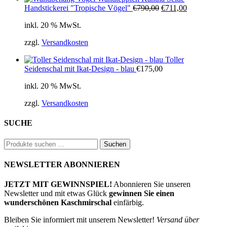
Ursprünglicher
Aktueller
Handstickerei "Tropische Vögel"
€
790,00
€
711,00
Preis
Preis
inkl. 20 % MwSt.
war:
ist:
€790,00
€711,00.
zzgl.
Versandkosten
Toller
Seidenschal mit Ikat-Design - blau
€
175,00
inkl. 20 % MwSt.
zzgl.
Versandkosten
SUCHE
Suchen
Suchen
nach:
NEWSLETTER ABONNIEREN
JETZT MIT GEWINNSPIEL!
Abonnieren Sie unseren
Newsletter und mit etwas Glück
gewinnen Sie einen
wunderschönen Kaschmirschal
einfärbig.
Bleiben Sie informiert mit unserem Newsletter!
Versand über