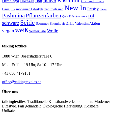
Kaschmir
Indigo
Ikat
Himalaya
Hochzeit
kostbare Unikate
New In
Paisley
Laos
lila
moderner Lifestyle
naturbelassen
Pareo
Pashmina
Pflanzenfarben
rot
rosa
Quilt
Rohseide
Seide
schwarz
Sommer
türkis
ValentinsAktion
Strandtuch
weiß
vegan
Wolle
WinterSale
talking textiles
1080 Wien, Josefstädterstraße 6
Mo – Fr 11 – 19 Uhr, Sa 10 – 17 Uhr
+43 650 4179181
office@talkingtextiles.at
Über uns
talkingtextiles
: Traditionelle Kunsthandwerkstraditionen. Moderner
Lifestyle. Fair gehandelt. Ökologische Herstellung. Kostbare
Unikate.