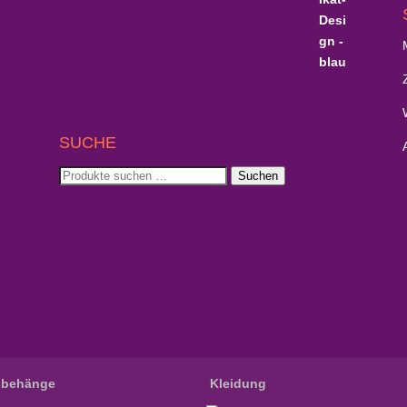
SUCHE
Suchen
Suchen
nach:
dbehänge
Kleidung