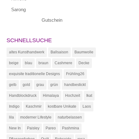
Sarong
Gutschein
SCHNELLSUCHE
altes Kunsthandwerk
Ballsaison
Baumwolle
beige
blau
braun
Cashmere
Decke
exquisite traditionelle Designs
Frühling26
gelb
gold
grau
grün
handbestickt
Handblockdruck
Himalaya
Hochzeit
Ikat
Indigo
Kaschmir
kostbare Unikate
Laos
lila
moderner Lifestyle
naturbelassen
New In
Paisley
Pareo
Pashmina