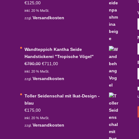
€
125,00
inkl. 20 % MwSt.
Versandkosten
zzgl.
Wandteppich Kantha Seide
Handstickerei "Tropische Vögel"
Ursprünglicher
Aktueller
€
790,00
€
711,00
Preis
Preis
inkl. 20 % MwSt.
war:
ist:
Versandkosten
zzgl.
€790,00
€711,00.
Toller Seidenschal mit Ikat-Design -
blau
€
175,00
inkl. 20 % MwSt.
Versandkosten
zzgl.