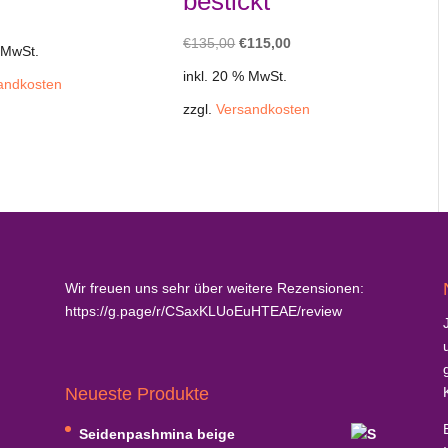
bestickt
Ursprünglicher
Aktueller
€
135,00
€
115,00
 MwSt.
Preis
Preis
inkl. 20 % MwSt.
andkosten
war:
ist:
zzgl.
Versandkosten
€135,00
€115,00.
Wir freuen uns sehr über weitere Rezensionen:
https://g.page/r/CSaxKLUoEuHTEAE/review
Neueste Produkte
Seidenpashmina beige