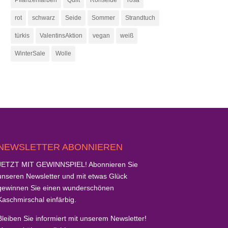
Pflanzenfarben
Quilt
Rohseide
rosa
rot
schwarz
Seide
Sommer
Strandtuch
türkis
ValentinsAktion
vegan
weiß
WinterSale
Wolle
NEWSLETTER ABONNIEREN
JETZT MIT GEWINNSPIEL!
Abonnieren Sie
unseren Newsletter und mit etwas Glück
gewinnen Sie einen wunderschönen
Kaschmirschal
einfärbig.
Bleiben Sie informiert mit unserem Newsletter!