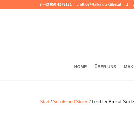
+43 650 4179181
office@talkingtextiles.at
HOME
ÜBER UNS
MAK
Start
/
Schals und Stolen
/ Leichter Brokat-Seid