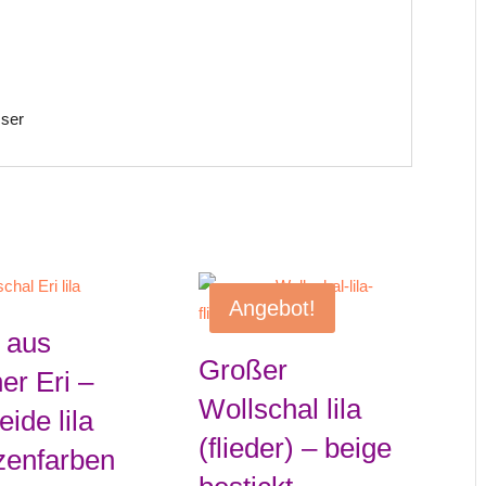
sser
Angebot!
 aus
Großer
er Eri –
Wollschal lila
ide lila
(flieder) – beige
zenfarben