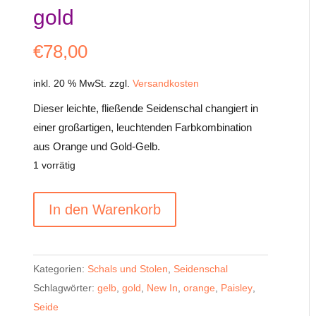
gold
€
78,00
inkl. 20 % MwSt.
zzgl.
Versandkosten
Dieser leichte, fließende Seidenschal changiert in
einer großartigen, leuchtenden Farbkombination
aus Orange und Gold-Gelb.
1 vorrätig
Leichter
A
In den Warenkorb
Brokat-
l
Seidenschal
t
orange
e
Kategorien:
Schals und Stolen
,
Seidenschal
und
r
Schlagwörter:
gelb
,
gold
,
New In
,
orange
,
Paisley
,
gold
n
Seide
Menge
a