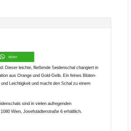
t
i
v
e
:
teilen
ld: D
ieser leichte, fließende Seidenschal changiert in
tion aus Orange und Gold-Gelb. Ein feines Blüten-
 und Leichtigkeit und macht den Schal zu einem
idenschals sind in vielen aufregenden
080 Wien, Josefstädterstraße 6 erhältlich.