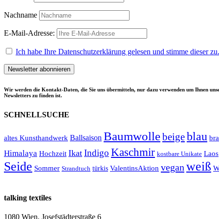
Nachname
E-Mail-Adresse:
Ich habe Ihre Datenschutzerklärung gelesen und stimme dieser zu
Wir werden die Kontakt-Daten, die Sie uns übermitteln, nur dazu verwenden um Ihnen unse
Newsletters zu finden ist.
SCHNELLSUCHE
Baumwolle
blau
beige
Ballsaison
altes Kunsthandwerk
br
Kaschmir
Indigo
Ikat
Himalaya
Hochzeit
Laos
kostbare Unikate
Seide
weiß
vegan
Sommer
türkis
ValentinsAktion
W
Strandtuch
talking textiles
1080 Wien, Josefstädterstraße 6