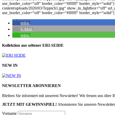
use_border_color=“off“ border_color=“#ffffff“ border_style=“soli
content/uploads/2020/03/Teppich1.jpg“ show_in_lightbox=“off“ url_
use_border_color=“off“ border_color=“#ffffff“ border_style=“solid
teilen
E-Mail
teilen
Kollektion aus seltener ERI-SEIDE
NEW IN
NEWSLETTER ABONNIEREN
Bleiben Sie informiert mit unserem Newsletter! Wir freuen uns über 
JETZT MIT GEWINNSPIEL!
Abonnieren Sie unseren Newslette
Vorname