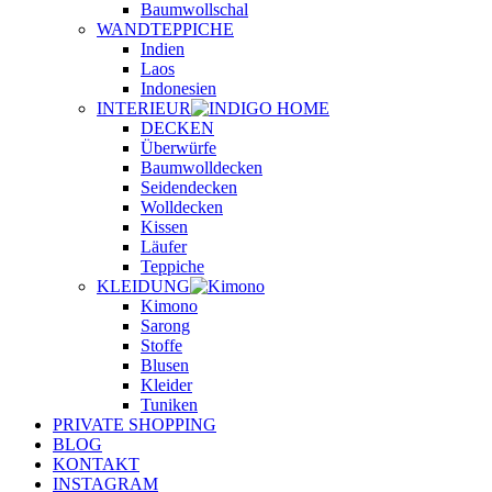
Baumwollschal
WANDTEPPICHE
Indien
Laos
Indonesien
INTERIEUR
DECKEN
Überwürfe
Baumwolldecken
Seidendecken
Wolldecken
Kissen
Läufer
Teppiche
KLEIDUNG
Kimono
Sarong
Stoffe
Blusen
Kleider
Tuniken
PRIVATE SHOPPING
BLOG
KONTAKT
INSTAGRAM