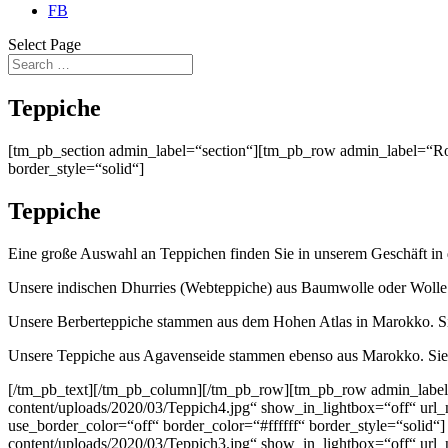
FB
Select Page
Teppiche
[tm_pb_section admin_label=“section“][tm_pb_row admin_label=“Row
border_style=“solid“]
Teppiche
Eine große Auswahl an Teppichen finden Sie in unserem Geschäft in 
Unsere indischen Dhurries (Webteppiche) aus Baumwolle oder Wolle h
Unsere Berberteppiche stammen aus dem Hohen Atlas in Marokko. Sie
Unsere Teppiche aus Agavenseide stammen ebenso aus Marokko. Sie s
[/tm_pb_text][/tm_pb_column][/tm_pb_row][tm_pb_row admin_label
content/uploads/2020/03/Teppich4.jpg“ show_in_lightbox=“off“ url_
use_border_color=“off“ border_color=“#ffffff“ border_style=“soli
content/uploads/2020/03/Teppich3.jpg“ show_in_lightbox=“off“ url_