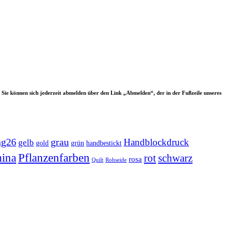
 Sie können sich jederzeit abmelden über den Link „Abmelden“, der in der Fußzeile unseres
ng26
grau
Handblockdruck
gelb
grün
handbestickt
gold
ina
Pflanzenfarben
rot
schwarz
rosa
Quilt
Rohseide