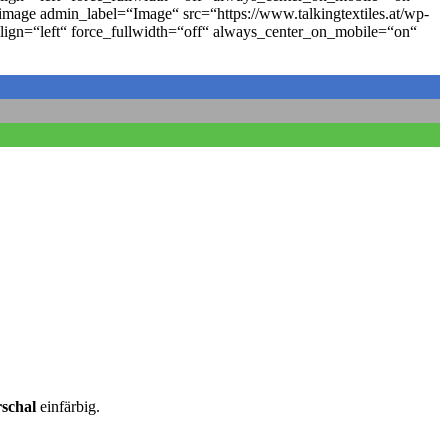
mage admin_label=“Image“ src=“https://www.talkingtextiles.at/wp-
lign=“left“ force_fullwidth=“off“ always_center_on_mobile=“on“
schal
einfärbig.