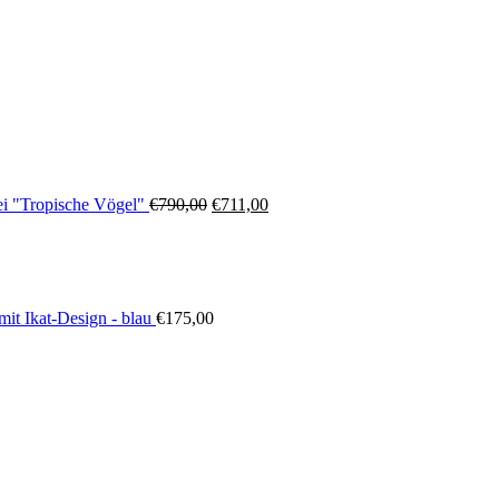
Ursprünglicher
Aktueller
i "Tropische Vögel"
€
790,00
€
711,00
Preis
Preis
war:
ist:
€790,00
€711,00.
mit Ikat-Design - blau
€
175,00