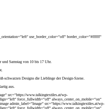
ientation=“left“ use_border_color=“off“ border_color=“#ffffff“
hr und Samstag von 10 bis 17 Uhr.
t.
iß-schwarzen Designs die Lieblinge der Design-Szene.
rtig aus.
 src=“https://www.talkingtextiles.at/wp-
lign=“left“ force_fullwidth=“off“ always_center_on_mobile=“on“
mage admin_label=“Image“ src=“https://www.talkingtextiles.at/wp-
lign=“left“ force_fullwidth=“off“ always_center_on_mobile=“on“