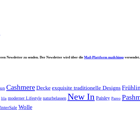
.
ren Newsletter zu senden. Der Newsletter wird über die
Mail-Plattform mailchimp
versendet.
Cashmere
Frühli
Decke
exquisite traditionelle Designs
aun
New In
Pashm
Paisley
lila
moderner Lifestyle
naturbelassen
Pareo
Wolle
interSale