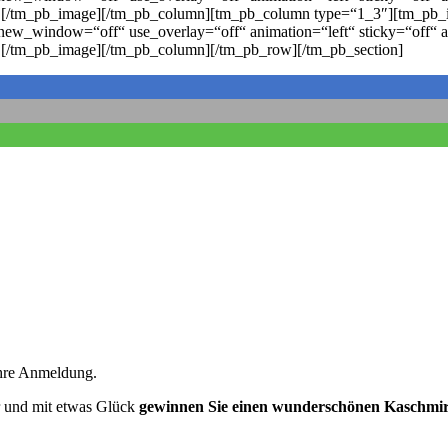
d“] [/tm_pb_image][/tm_pb_column][tm_pb_column type=“1_3″][tm_pb_i
new_window=“off“ use_overlay=“off“ animation=“left“ sticky=“off“ a
“] [/tm_pb_image][/tm_pb_column][/tm_pb_row][/tm_pb_section]
Ihre Anmeldung.
r und mit etwas Glück
gewinnen Sie einen wunderschönen Kaschmir