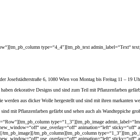
“][tm_pb_column type=“4_4″][tm_pb_text admin_label=“Text“ text_or
der Josefstädterstraße 6, 1080 Wien von Montag bis Freitag 11 – 19 U
aben dekorative Designs und sind zum Teil mit Pflanzenfarben gefärb
 werden aus dicker Wolle hergestellt und sind mit ihren markanten we
ind mit Pflanzenfarben gefärbt und sehen auch als Wandteppiche großa
=“Row“][tm_pb_column type=“1_3″][tm_pb_image admin_label=“Image“
new_window=“off“ use_overlay=“off“ animation=“left“ sticky=“off“ a
d“] [/tm_pb_image][/tm_pb_column][tm_pb_column type=“1_3″][tm_pb_i
new_window=“off“ use_overlay=“off“ animation=“left“ sticky=“off“ a