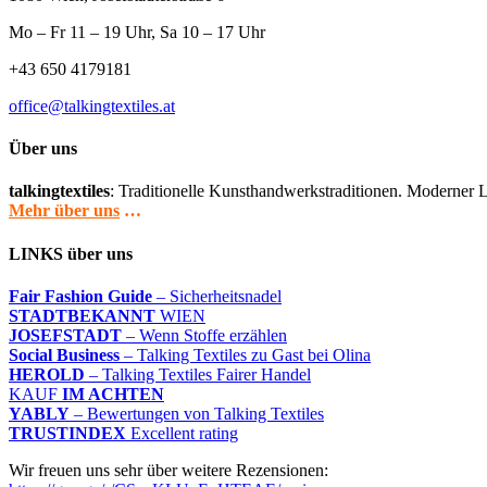
Mo – Fr 11 – 19 Uhr, Sa 10 – 17 Uhr
+43 650 4179181
office@talkingtextiles.at
Über uns
talkingtextiles
: Traditionelle Kunsthandwerkstraditionen. Moderner L
Mehr über uns
…
LINKS über uns
Fair Fashion Guide
– Sicherheitsnadel
STADTBEKANNT
WIEN
JOSEFSTADT
– Wenn Stoffe erzählen
Social Business
– Talking Textiles zu Gast bei Olina
HEROLD
– Talking Textiles Fairer Handel
KAUF
IM ACHTEN
YABLY
– Bewertungen von Talking Textiles
TRUSTINDEX
Excellent rating
Wir freuen uns sehr über weitere Rezensionen: