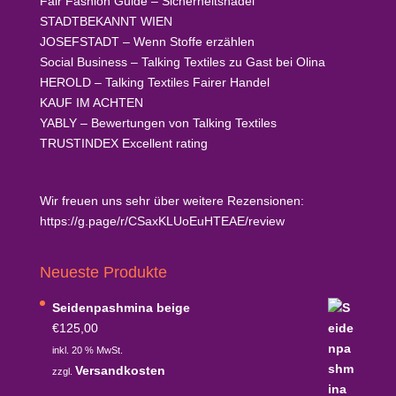
Fair Fashion Guide
– Sicherheitsnadel
STADTBEKANNT
WIEN
JOSEFSTADT
– Wenn Stoffe erzählen
Social Business
– Talking Textiles zu Gast bei Olina
HEROLD
– Talking Textiles Fairer Handel
KAUF
IM ACHTEN
YABLY
– Bewertungen von Talking Textiles
TRUSTINDEX
Excellent rating
Wir freuen uns sehr über weitere Rezensionen:
https://g.page/r/CSaxKLUoEuHTEAE/review
Neueste Produkte
Seidenpashmina beige
€
125,00
inkl. 20 % MwSt.
Versandkosten
zzgl.