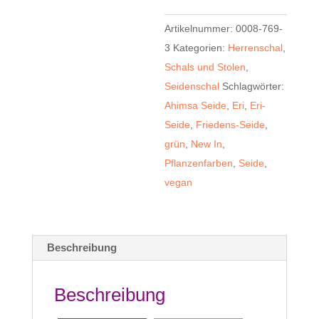
-
r
Artikelnummer:
0008-769-
Wildseide
n
3
Kategorien:
Herrenschal
,
Pflanzenfarben
a
Schals und Stolen
,
Menge
t
Seidenschal
Schlagwörter:
i
Ahimsa Seide
,
Eri
,
Eri-
v
Seide
,
Friedens-Seide
,
e
grün
,
New In
,
:
Pflanzenfarben
,
Seide
,
vegan
Beschreibung
Beschreibung