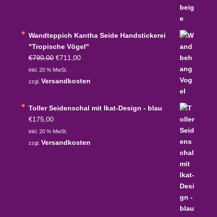
Wandteppich Kantha Seide Handstickerei
"Tropische Vögel"
Ursprünglicher
Aktueller
€
790,00
€
711,00
Preis
Preis
inkl. 20 % MwSt.
war:
ist:
Versandkosten
zzgl.
€790,00
€711,00.
Toller Seidenschal mit Ikat-Design - blau
€
175,00
inkl. 20 % MwSt.
Versandkosten
zzgl.