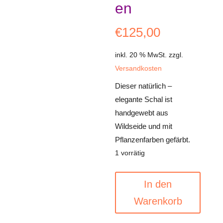
en
€
125,00
inkl. 20 % MwSt.
zzgl.
Versandkosten
Dieser natürlich –
elegante Schal ist
handgewebt aus
Wildseide und mit
Pflanzenfarben gefärbt.
1 vorrätig
Schal
A
In den
aus
l
Warenkorb
seltener
t
Eri
e