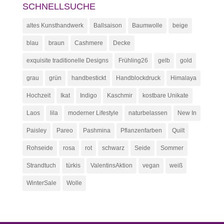
SCHNELLSUCHE
altes Kunsthandwerk
Ballsaison
Baumwolle
beige
blau
braun
Cashmere
Decke
exquisite traditionelle Designs
Frühling26
gelb
gold
grau
grün
handbestickt
Handblockdruck
Himalaya
Hochzeit
Ikat
Indigo
Kaschmir
kostbare Unikate
Laos
lila
moderner Lifestyle
naturbelassen
New In
Paisley
Pareo
Pashmina
Pflanzenfarben
Quilt
Rohseide
rosa
rot
schwarz
Seide
Sommer
Strandtuch
türkis
ValentinsAktion
vegan
weiß
WinterSale
Wolle