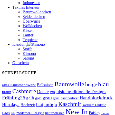
Indonesien
Textiles Interieur
Baumwolldecken
Seidendecken
Überwürfe
Wolldecken
Kissen
Läufer
Teppiche
Kleidung
Stoffe
Kimono
Sarong
Gutschein
SCHNELLSUCHE
Baumwolle
blau
beige
Ballsaison
altes Kunsthandwerk
Cashmere
Decke
exquisite traditionelle Designs
braun
Frühling26
grau
Handblockdruck
gelb
grün
handbestickt
gold
Kaschmir
Indigo
Ikat
Himalaya
Hochzeit
kostbare Unikate
New In
Paisley
Laos
lila
moderner Lifestyle
naturbelassen
Pareo