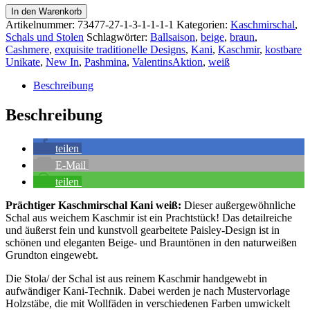
Prächtiger
In den Warenkorb
Kaschmirschal
Artikelnummer:
73477-27-1-3-1-1-1-1
Kategorien:
Kaschmirschal
,
Kani
Schals und Stolen
Schlagwörter:
Ballsaison
,
beige
,
braun
,
weiß
Cashmere
,
exquisite traditionelle Designs
,
Kani
,
Kaschmir
,
kostbare
Menge
Unikate
,
New In
,
Pashmina
,
ValentinsAktion
,
weiß
Beschreibung
Beschreibung
teilen
E-Mail
teilen
Prächtiger Kaschmirschal Kani weiß:
Dieser außergewöhnliche
Schal aus weichem Kaschmir ist ein Prachtstück! Das detailreiche
und äußerst fein und kunstvoll gearbeitete Paisley-Design ist in
schönen und eleganten Beige- und Brauntönen in den naturweißen
Grundton eingewebt.
Die Stola/ der Schal ist aus reinem Kaschmir handgewebt in
aufwändiger Kani-Technik. Dabei werden je nach Mustervorlage
Holzstäbe, die mit Wollfäden in verschiedenen Farben umwickelt