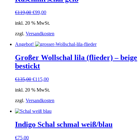
Ursprünglicher
Aktueller
€
119,00
€
99,00
Preis
Preis
inkl. 20 % MwSt.
war:
ist:
€119,00
€99,00.
zzgl.
Versandkosten
Angebot!
Großer Wollschal lila (flieder) – beige
bestickt
Ursprünglicher
Aktueller
€
135,00
€
115,00
Preis
Preis
inkl. 20 % MwSt.
war:
ist:
€135,00
€115,00.
zzgl.
Versandkosten
Indigo Schal schmal weiß/blau
€
75,00