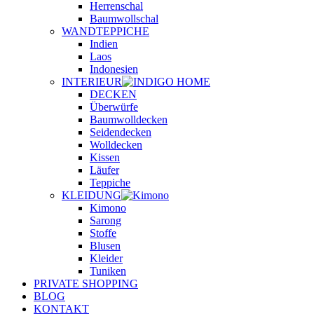
Herrenschal
Baumwollschal
WANDTEPPICHE
Indien
Laos
Indonesien
INTERIEUR
DECKEN
Überwürfe
Baumwolldecken
Seidendecken
Wolldecken
Kissen
Läufer
Teppiche
KLEIDUNG
Kimono
Sarong
Stoffe
Blusen
Kleider
Tuniken
PRIVATE SHOPPING
BLOG
KONTAKT