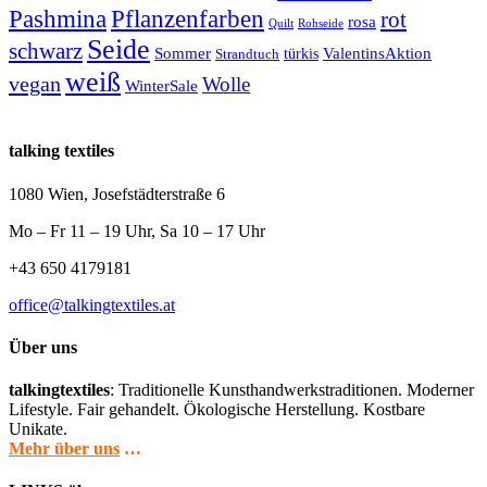
Pashmina
Pflanzenfarben
rot
rosa
Quilt
Rohseide
Seide
schwarz
Sommer
türkis
ValentinsAktion
Strandtuch
weiß
vegan
Wolle
WinterSale
talking textiles
1080 Wien, Josefstädterstraße 6
Mo – Fr 11 – 19 Uhr, Sa 10 – 17 Uhr
+43 650 4179181
office@talkingtextiles.at
Über uns
talkingtextiles
: Traditionelle Kunsthandwerkstraditionen. Moderner
Lifestyle. Fair gehandelt. Ökologische Herstellung. Kostbare
Unikate.
Mehr über uns
…