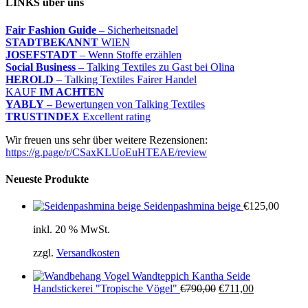
LINKS über uns
Fair Fashion Guide
– Sicherheitsnadel
STADTBEKANNT
WIEN
JOSEFSTADT
– Wenn Stoffe erzählen
Social Business
– Talking Textiles zu Gast bei Olina
HEROLD
– Talking Textiles Fairer Handel
KAUF
IM ACHTEN
YABLY
– Bewertungen von Talking Textiles
TRUSTINDEX
Excellent rating
Wir freuen uns sehr über weitere Rezensionen:
https://g.page/r/CSaxKLUoEuHTEAE/review
Neueste Produkte
Seidenpashmina beige
€
125,00
inkl. 20 % MwSt.
zzgl.
Versandkosten
Wandteppich Kantha Seide
Ursprünglicher
Aktueller
Handstickerei "Tropische Vögel"
€
790,00
€
711,00
Preis
Preis