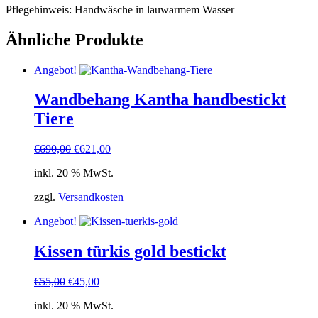
Pflegehinweis: Handwäsche in lauwarmem Wasser
Ähnliche Produkte
Angebot!
Wandbehang Kantha handbestickt
Tiere
Ursprünglicher
Aktueller
€
690,00
€
621,00
Preis
Preis
inkl. 20 % MwSt.
war:
ist:
€690,00
€621,00.
zzgl.
Versandkosten
Angebot!
Kissen türkis gold bestickt
Ursprünglicher
Aktueller
€
55,00
€
45,00
Preis
Preis
inkl. 20 % MwSt.
war:
ist: