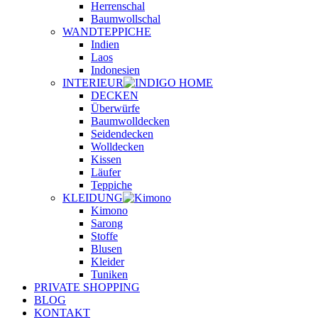
Herrenschal
Baumwollschal
WANDTEPPICHE
Indien
Laos
Indonesien
INTERIEUR
DECKEN
Überwürfe
Baumwolldecken
Seidendecken
Wolldecken
Kissen
Läufer
Teppiche
KLEIDUNG
Kimono
Sarong
Stoffe
Blusen
Kleider
Tuniken
PRIVATE SHOPPING
BLOG
KONTAKT