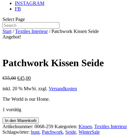
INSTAGRAM
FB
Select Page
Start
/
Textiles Interieur
/ Patchwork Kissen Seide
Angebot!
Patchwork Kissen Seide
Ursprünglicher
Aktueller
€
55,00
€
45,00
Preis
Preis
inkl. 20 % MwSt.
zzgl.
Versandkosten
war:
ist:
€55,00
€45,00.
The World is our Home.
1 vorrätig
Patchwork
In den Warenkorb
Kissen
Artikelnummer:
0068-259
Kategorien:
Kissen
,
Textiles Interieur
Seide
Schlagwörter:
bunt
,
Patchwork
,
Seide
,
WinterSale
Menge