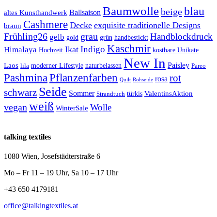
Baumwolle
blau
beige
Ballsaison
altes Kunsthandwerk
Cashmere
Decke
exquisite traditionelle Designs
braun
Frühling26
grau
Handblockdruck
gelb
grün
handbestickt
gold
Kaschmir
Indigo
Ikat
Himalaya
Hochzeit
kostbare Unikate
New In
Paisley
Laos
lila
moderner Lifestyle
naturbelassen
Pareo
Pashmina
Pflanzenfarben
rot
rosa
Quilt
Rohseide
Seide
schwarz
Sommer
türkis
ValentinsAktion
Strandtuch
weiß
vegan
Wolle
WinterSale
talking textiles
1080 Wien, Josefstädterstraße 6
Mo – Fr 11 – 19 Uhr, Sa 10 – 17 Uhr
+43 650 4179181
office@talkingtextiles.at