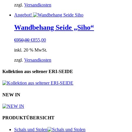
€55,00
€45,00.
zzgl.
Versandkosten
Angebot!
Wandbehang Seide „Siho“
Ursprünglicher
Aktueller
€
950,00
€
855,00
Preis
Preis
inkl. 20 % MwSt.
war:
ist:
€950,00
€855,00.
zzgl.
Versandkosten
Kollektion aus seltener ERI-SEIDE
NEW IN
PRODUKTÜBERSICHT
Schals und Stolen