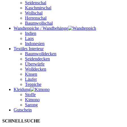
Seidenschal
Kaschmirschal
Wollschal
Herrenschal
Baumwollschal
Wandteppiche / Wandbehänge
Indien
Laos
Indonesien
Textiles Interieur
Baumwolldecken
Seidendecken
Überwürfe
Wolldecken
Kissen
Läufer
Teppiche
Kleidung
Stoffe
Kimono
Sarong
Gutschein
SCHNELLSUCHE