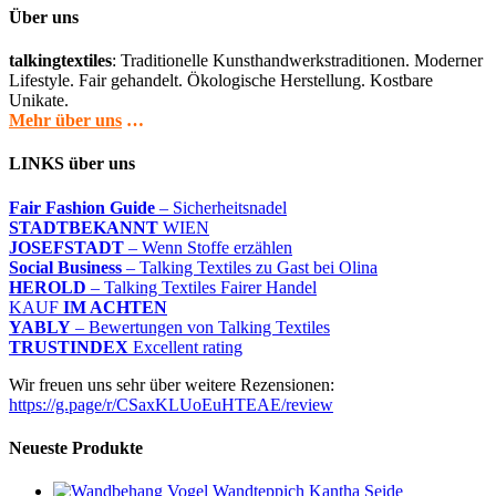
Über uns
talkingtextiles
: Traditionelle Kunsthandwerkstraditionen. Moderner
Lifestyle. Fair gehandelt. Ökologische Herstellung. Kostbare
Unikate.
Mehr über uns
…
LINKS über uns
Fair Fashion Guide
– Sicherheitsnadel
STADTBEKANNT
WIEN
JOSEFSTADT
– Wenn Stoffe erzählen
Social Business
– Talking Textiles zu Gast bei Olina
HEROLD
– Talking Textiles Fairer Handel
KAUF
IM ACHTEN
YABLY
– Bewertungen von Talking Textiles
TRUSTINDEX
Excellent rating
Wir freuen uns sehr über weitere Rezensionen:
https://g.page/r/CSaxKLUoEuHTEAE/review
Neueste Produkte
Wandteppich Kantha Seide