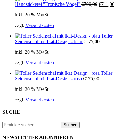
Ursprünglicher
Aktueller
Handstickerei "Tropische Vögel"
€
790,00
€
711,00
Preis
Preis
inkl. 20 % MwSt.
war:
ist:
€790,00
€711,00.
zzgl.
Versandkosten
Toller
Seidenschal mit Ikat-Design - blau
€
175,00
inkl. 20 % MwSt.
zzgl.
Versandkosten
Toller
Seidenschal mit Ikat-Design - rosa
€
175,00
inkl. 20 % MwSt.
zzgl.
Versandkosten
SUCHE
Suchen
Suchen
nach:
NEWSLETTER ABONNIEREN