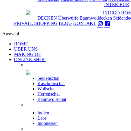
INTERIEUR
DECKEN
Überwürfe
Baumwolldecken
Seidende
PRIVATE SHOPPING
BLOG
KONTAKT
Auswahl
HOME
ÜBER UNS
MAKING OF
ONLINE-SHOP
Seidenschal
Kaschmirschal
Wollschal
Herrenschal
Baumwollschal
Indien
Laos
Indonesien