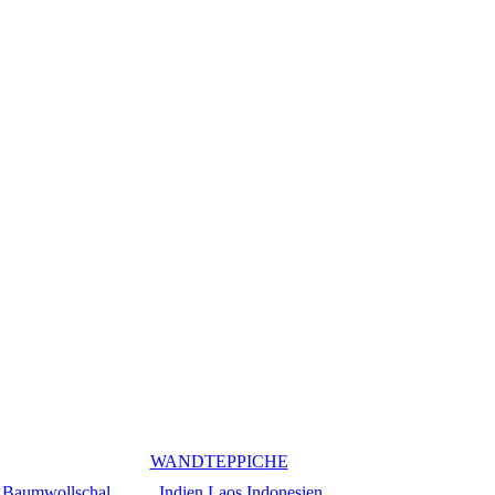
WANDTEPPICHE
Baumwollschal
Indien
Laos
Indonesien