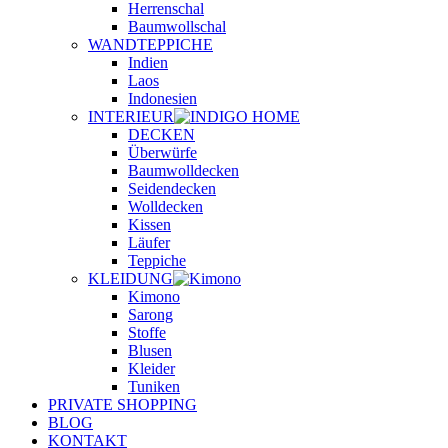
Herrenschal
Baumwollschal
WANDTEPPICHE
Indien
Laos
Indonesien
INTERIEUR
DECKEN
Überwürfe
Baumwolldecken
Seidendecken
Wolldecken
Kissen
Läufer
Teppiche
KLEIDUNG
Kimono
Sarong
Stoffe
Blusen
Kleider
Tuniken
PRIVATE SHOPPING
BLOG
KONTAKT