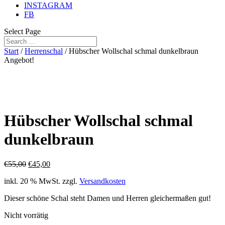
INSTAGRAM
FB
Select Page
Start
/
Herrenschal
/ Hübscher Wollschal schmal dunkelbraun
Angebot!
Hübscher Wollschal schmal
dunkelbraun
Ursprünglicher
Aktueller
€
55,00
€
45,00
Preis
Preis
inkl. 20 % MwSt.
zzgl.
Versandkosten
war:
ist:
€55,00
€45,00.
Dieser schöne Schal steht Damen und Herren gleichermaßen gut!
Nicht vorrätig