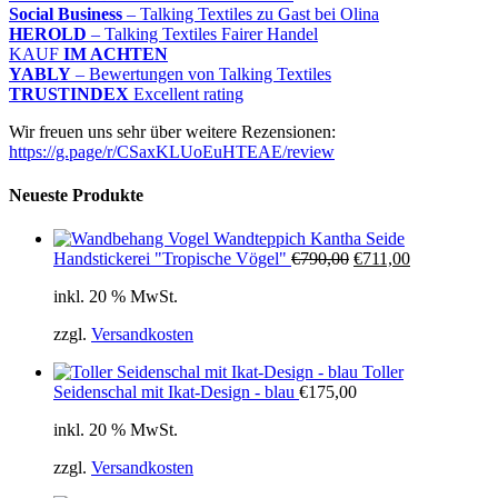
Social Business
– Talking Textiles zu Gast bei Olina
HEROLD
– Talking Textiles Fairer Handel
KAUF
IM ACHTEN
YABLY
– Bewertungen von Talking Textiles
TRUSTINDEX
Excellent rating
Wir freuen uns sehr über weitere Rezensionen:
https://g.page/r/CSaxKLUoEuHTEAE/review
Neueste Produkte
Wandteppich Kantha Seide
Ursprünglicher
Aktueller
Handstickerei "Tropische Vögel"
€
790,00
€
711,00
Preis
Preis
inkl. 20 % MwSt.
war:
ist:
€790,00
€711,00.
zzgl.
Versandkosten
Toller
Seidenschal mit Ikat-Design - blau
€
175,00
inkl. 20 % MwSt.
zzgl.
Versandkosten