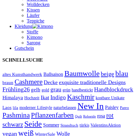
Wolldecken
Kissen
Läufer
Teppiche
Kleidung
Stoffe
Kimono
Sarong
Gutschein
SCHNELLSUCHE
Baumwolle
blau
beige
Ballsaison
altes Kunsthandwerk
Cashmere
Decke
exquisite traditionelle Designs
braun
Frühling26
grau
Handblockdruck
gelb
grün
handbestickt
gold
Kaschmir
Indigo
Ikat
Himalaya
Hochzeit
kostbare Unikate
New In
Paisley
Laos
lila
moderner Lifestyle
naturbelassen
Pareo
Pashmina
Pflanzenfarben
rot
rosa
Quilt
Rohseide
Seide
schwarz
Sommer
türkis
ValentinsAktion
Strandtuch
weiß
vegan
Wolle
WinterSale