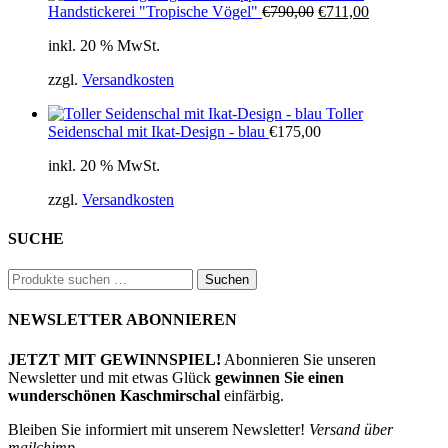
Ursprünglicher
Aktueller
Handstickerei "Tropische Vögel"
€
790,00
€
711,00
Preis
Preis
inkl. 20 % MwSt.
war:
ist:
€790,00
€711,00.
zzgl.
Versandkosten
Toller
Seidenschal mit Ikat-Design - blau
€
175,00
inkl. 20 % MwSt.
zzgl.
Versandkosten
SUCHE
Suchen
Suchen
nach:
NEWSLETTER ABONNIEREN
JETZT MIT GEWINNSPIEL!
Abonnieren Sie unseren
Newsletter und mit etwas Glück
gewinnen Sie einen
wunderschönen Kaschmirschal
einfärbig.
Bleiben Sie informiert mit unserem Newsletter!
Versand über
mailchimp.