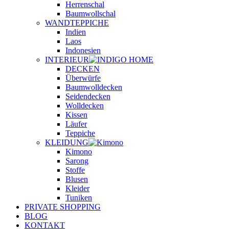
Herrenschal
Baumwollschal
WANDTEPPICHE
Indien
Laos
Indonesien
INTERIEUR
DECKEN
Überwürfe
Baumwolldecken
Seidendecken
Wolldecken
Kissen
Läufer
Teppiche
KLEIDUNG
Kimono
Sarong
Stoffe
Blusen
Kleider
Tuniken
PRIVATE SHOPPING
BLOG
KONTAKT