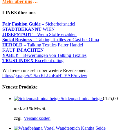
Mehr über uns
…
LINKS über uns
Fair Fashion Guide
– Sicherheitsnadel
STADTBEKANNT
WIEN
JOSEFSTADT
– Wenn Stoffe erzählen
Social Business
– Talking Textiles zu Gast bei Olina
HEROLD
– Talking Textiles Fairer Handel
KAUF
IM ACHTEN
YABLY
– Bewertungen von Talking Textiles
TRUSTINDEX
Excellent rating
Wir freuen uns sehr über weitere Rezensionen:
https://g.page/r/CSaxKLUoEuHTEAE/review
Neueste Produkte
Seidenpashmina beige
€
125,00
inkl. 20 % MwSt.
zzgl.
Versandkosten
Wandteppich Kantha Seide