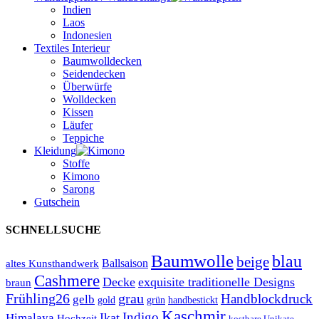
Indien
Laos
Indonesien
Textiles Interieur
Baumwolldecken
Seidendecken
Überwürfe
Wolldecken
Kissen
Läufer
Teppiche
Kleidung
Stoffe
Kimono
Sarong
Gutschein
SCHNELLSUCHE
Baumwolle
blau
beige
Ballsaison
altes Kunsthandwerk
Cashmere
Decke
exquisite traditionelle Designs
braun
Frühling26
grau
Handblockdruck
gelb
grün
handbestickt
gold
Kaschmir
Indigo
Ikat
Himalaya
Hochzeit
kostbare Unikate