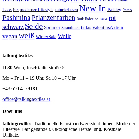
New In
Paisley
Laos
lila
moderner Lifestyle
naturbelassen
Pareo
Pashmina
Pflanzenfarben
rot
rosa
Quilt
Rohseide
Seide
schwarz
Sommer
türkis
ValentinsAktion
Strandtuch
weiß
vegan
Wolle
WinterSale
talking textiles
1080 Wien, Josefstädterstraße 6
Mo – Fr 11 – 19 Uhr, Sa 10 – 17 Uhr
+43 650 4179181
office@talkingtextiles.at
Über uns
talkingtextiles
: Traditionelle Kunsthandwerkstraditionen. Moderner
Lifestyle. Fair gehandelt. Ökologische Herstellung. Kostbare
Unikate.