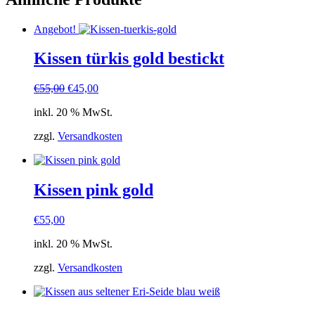
Angebot!
Kissen türkis gold bestickt
Ursprünglicher
Aktueller
€
55,00
€
45,00
Preis
Preis
inkl. 20 % MwSt.
war:
ist:
€55,00
€45,00.
zzgl.
Versandkosten
Kissen pink gold
€
55,00
inkl. 20 % MwSt.
zzgl.
Versandkosten