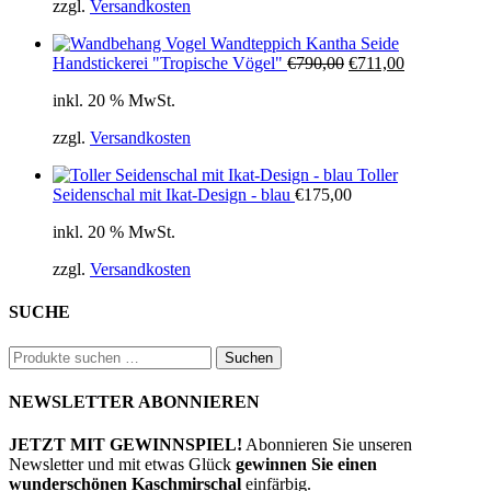
zzgl.
Versandkosten
Wandteppich Kantha Seide
Ursprünglicher
Aktueller
Handstickerei "Tropische Vögel"
€
790,00
€
711,00
Preis
Preis
inkl. 20 % MwSt.
war:
ist:
€790,00
€711,00.
zzgl.
Versandkosten
Toller
Seidenschal mit Ikat-Design - blau
€
175,00
inkl. 20 % MwSt.
zzgl.
Versandkosten
SUCHE
Suchen
Suchen
nach:
NEWSLETTER ABONNIEREN
JETZT MIT GEWINNSPIEL!
Abonnieren Sie unseren
Newsletter und mit etwas Glück
gewinnen Sie einen
wunderschönen Kaschmirschal
einfärbig.