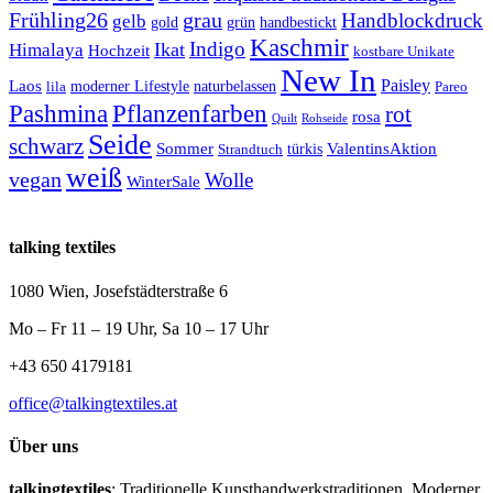
Frühling26
grau
Handblockdruck
gelb
grün
handbestickt
gold
Kaschmir
Indigo
Ikat
Himalaya
Hochzeit
kostbare Unikate
New In
Paisley
Laos
lila
moderner Lifestyle
naturbelassen
Pareo
Pashmina
Pflanzenfarben
rot
rosa
Quilt
Rohseide
Seide
schwarz
Sommer
türkis
ValentinsAktion
Strandtuch
weiß
vegan
Wolle
WinterSale
talking textiles
1080 Wien, Josefstädterstraße 6
Mo – Fr 11 – 19 Uhr, Sa 10 – 17 Uhr
+43 650 4179181
office@talkingtextiles.at
Über uns
talkingtextiles
: Traditionelle Kunsthandwerkstraditionen. Moderner