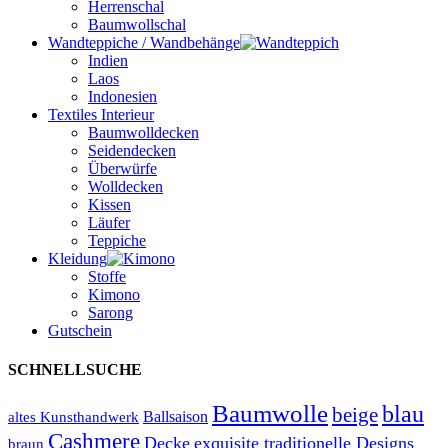
Herrenschal
Baumwollschal
Wandteppiche / Wandbehänge
Indien
Laos
Indonesien
Textiles Interieur
Baumwolldecken
Seidendecken
Überwürfe
Wolldecken
Kissen
Läufer
Teppiche
Kleidung
Stoffe
Kimono
Sarong
Gutschein
SCHNELLSUCHE
Baumwolle
blau
beige
Ballsaison
altes Kunsthandwerk
Cashmere
Decke
exquisite traditionelle Designs
braun