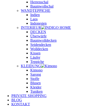
Herrenschal
Baumwollschal
WANDTEPPICHE
Indien
Laos
Indonesien
INTERIEUR
DECKEN
Überwürfe
Baumwolldecken
Seidendecken
Wolldecken
Kissen
Läufer
Teppiche
KLEIDUNG
Kimono
Sarong
Stoffe
Blusen
Kleider
Tuniken
PRIVATE SHOPPING
BLOG
KONTAKT