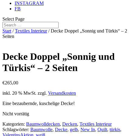
INSTAGRAM
FB
Select Page
Start
/
Textiles Interieur
/ Decke Doppel „Sonnig und Türkis“ – 2
Seiten
Decke Doppel „Sonnig und
Türkis“ – 2 Seiten
€
265,00
inkl. 20 % MwSt.
zzgl.
Versandkosten
Eine bezaubernde, kuschelige Decke!
Nicht vorrätig
Kategorien:
Baumwolldecken
,
Decken
,
Textiles Interieur
Schlagwörter:
Baumwolle
,
Decke
,
gelb
,
New In
,
Quilt
,
türkis
,
ValentinsAktion
,
weiß