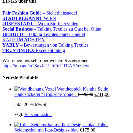
LINKS über uns
Fair Fashion Guide
– Sicherheitsnadel
STADTBEKANNT
WIEN
JOSEFSTADT
– Wenn Stoffe erzählen
Social Business
– Talking Textiles zu Gast bei Olina
HEROLD
– Talking Textiles Fairer Handel
KAUF
IM ACHTEN
YABLY
– Bewertungen von Talking Textiles
TRUSTINDEX
Excellent rating
Wir freuen uns sehr über weitere Rezensionen:
https://g.page/r/CSaxKLUoEuHTEAE/review
Neueste Produkte
Wandteppich Kantha Seide
Ursprünglicher
Aktueller
Handstickerei "Tropische Vögel"
€
790,00
€
711,00
Preis
Preis
inkl. 20 % MwSt.
war:
ist:
€790,00
€711,00.
zzgl.
Versandkosten
Toller
Seidenschal mit Ikat-Design - blau
€
175,00