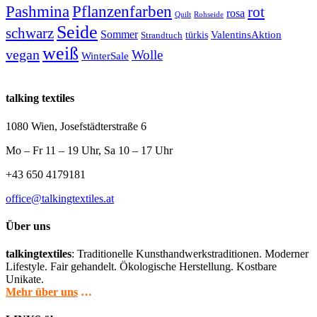
Pashmina
Pflanzenfarben
rot
rosa
Quilt
Rohseide
Seide
schwarz
Sommer
türkis
ValentinsAktion
Strandtuch
weiß
vegan
Wolle
WinterSale
talking textiles
1080 Wien, Josefstädterstraße 6
Mo – Fr 11 – 19 Uhr, Sa 10 – 17 Uhr
+43 650 4179181
office@talkingtextiles.at
Über uns
talkingtextiles
: Traditionelle Kunsthandwerkstraditionen. Moderner
Lifestyle. Fair gehandelt. Ökologische Herstellung. Kostbare
Unikate.
Mehr über uns
…