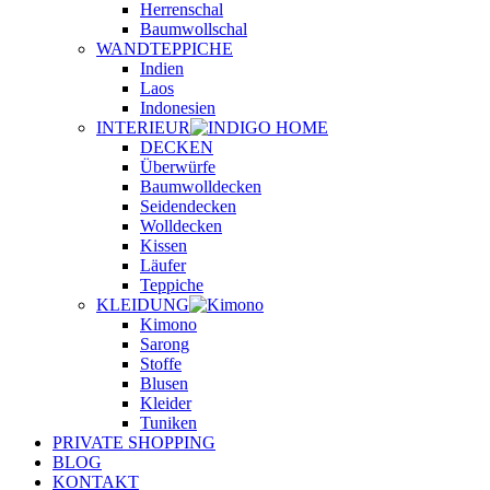
Herrenschal
Baumwollschal
WANDTEPPICHE
Indien
Laos
Indonesien
INTERIEUR
DECKEN
Überwürfe
Baumwolldecken
Seidendecken
Wolldecken
Kissen
Läufer
Teppiche
KLEIDUNG
Kimono
Sarong
Stoffe
Blusen
Kleider
Tuniken
PRIVATE SHOPPING
BLOG
KONTAKT