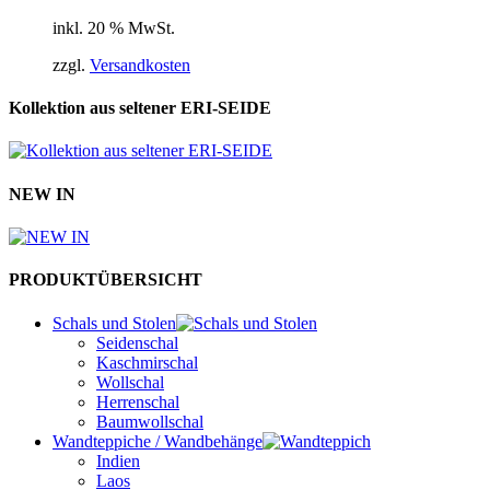
Preis
Preis
inkl. 20 % MwSt.
war:
ist:
€950,00
€855,00.
zzgl.
Versandkosten
Kollektion aus seltener ERI-SEIDE
NEW IN
PRODUKTÜBERSICHT
Schals und Stolen
Seidenschal
Kaschmirschal
Wollschal
Herrenschal
Baumwollschal
Wandteppiche / Wandbehänge
Indien
Laos