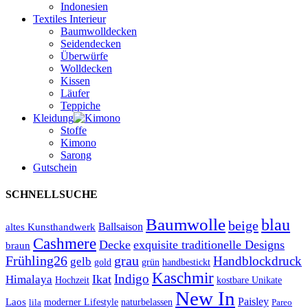
Indonesien
Textiles Interieur
Baumwolldecken
Seidendecken
Überwürfe
Wolldecken
Kissen
Läufer
Teppiche
Kleidung
Stoffe
Kimono
Sarong
Gutschein
SCHNELLSUCHE
Baumwolle
blau
beige
Ballsaison
altes Kunsthandwerk
Cashmere
Decke
exquisite traditionelle Designs
braun
Frühling26
grau
Handblockdruck
gelb
grün
handbestickt
gold
Kaschmir
Indigo
Ikat
Himalaya
Hochzeit
kostbare Unikate
New In
Paisley
Laos
lila
moderner Lifestyle
naturbelassen
Pareo