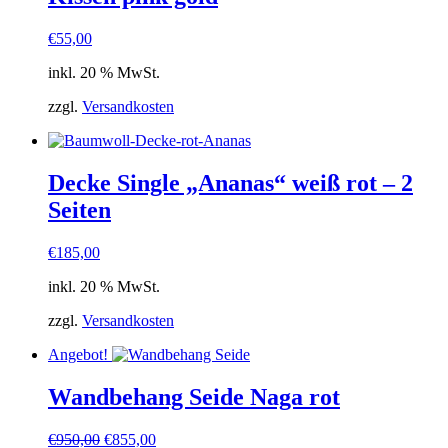
€
55,00
inkl. 20 % MwSt.
zzgl.
Versandkosten
Decke Single „Ananas“ weiß rot – 2
Seiten
€
185,00
inkl. 20 % MwSt.
zzgl.
Versandkosten
Angebot!
Wandbehang Seide Naga rot
Ursprünglicher
Aktueller
€
950,00
€
855,00