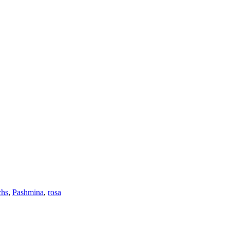
chs
,
Pashmina
,
rosa