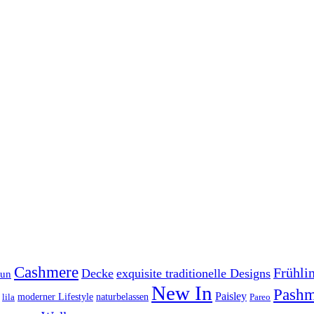
Cashmere
Frühli
Decke
exquisite traditionelle Designs
aun
New In
Pashm
Paisley
lila
moderner Lifestyle
naturbelassen
Pareo