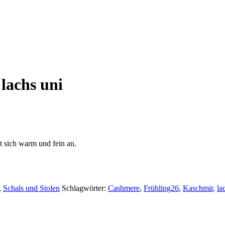
lachs uni
t sich warm und fein an.
,
Schals und Stolen
Schlagwörter:
Cashmere
,
Frühling26
,
Kaschmir
,
la