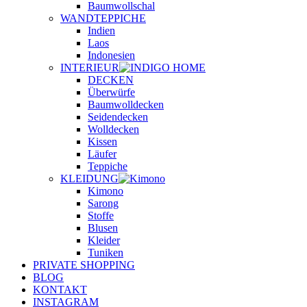
Baumwollschal
WANDTEPPICHE
Indien
Laos
Indonesien
INTERIEUR
DECKEN
Überwürfe
Baumwolldecken
Seidendecken
Wolldecken
Kissen
Läufer
Teppiche
KLEIDUNG
Kimono
Sarong
Stoffe
Blusen
Kleider
Tuniken
PRIVATE SHOPPING
BLOG
KONTAKT
INSTAGRAM