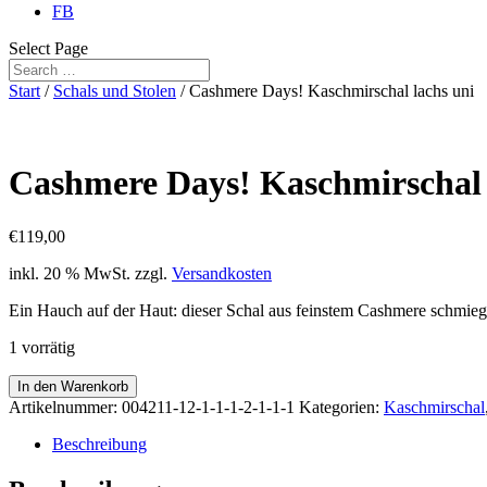
FB
Select Page
Start
/
Schals und Stolen
/ Cashmere Days! Kaschmirschal lachs uni
Cashmere Days! Kaschmirschal 
€
119,00
inkl. 20 % MwSt.
zzgl.
Versandkosten
Ein Hauch auf der Haut: dieser Schal aus feinstem Cashmere schmieg
1 vorrätig
Cashmere
In den Warenkorb
Days!
Artikelnummer:
004211-12-1-1-1-2-1-1-1
Kategorien:
Kaschmirschal
Kaschmirschal
lachs
Beschreibung
uni
Menge