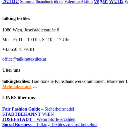
Seide
weiß
vegan
Sommer
türkis
ValentinsAktion
W
Strandtuch
talking textiles
1080 Wien, Josefstädterstraße 6
Mo – Fr 11 – 19 Uhr, Sa 10 – 17 Uhr
+43 650 4179181
office@talkingtextiles.at
Über uns
talkingtextiles
: Traditionelle Kunsthandwerkstraditionen. Moderner L
Mehr über uns
…
LINKS über uns
Fair Fashion Guide
– Sicherheitsnadel
STADTBEKANNT
WIEN
JOSEFSTADT
– Wenn Stoffe erzählen
Social Business
– Talking Textiles zu Gast bei Olina