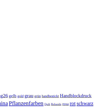
ng26
grau
Handblockdruck
gelb
grün
handbestickt
gold
ina
Pflanzenfarben
rot
schwarz
rosa
Quilt
Rohseide