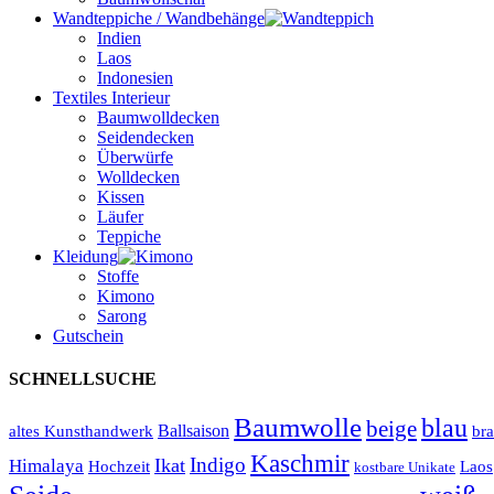
Wandteppiche / Wandbehänge
Indien
Laos
Indonesien
Textiles Interieur
Baumwolldecken
Seidendecken
Überwürfe
Wolldecken
Kissen
Läufer
Teppiche
Kleidung
Stoffe
Kimono
Sarong
Gutschein
SCHNELLSUCHE
Baumwolle
blau
beige
Ballsaison
altes Kunsthandwerk
br
Kaschmir
Indigo
Ikat
Himalaya
Hochzeit
Laos
kostbare Unikate