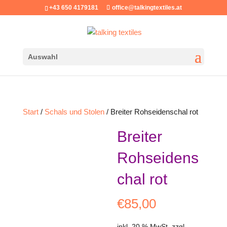
+43 650 4179181
office@talkingtextiles.at
Auswahl
Start
/
Schals und Stolen
/ Breiter Rohseidenschal rot
Breiter
Rohseidens
chal rot
€
85,00
inkl. 20 % MwSt.
zzgl.