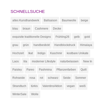
SCHNELLSUCHE
altes Kunsthandwerk
Ballsaison
Baumwolle
beige
blau
braun
Cashmere
Decke
exquisite traditionelle Designs
Frühling26
gelb
gold
grau
grün
handbestickt
Handblockdruck
Himalaya
Hochzeit
Ikat
Indigo
Kaschmir
kostbare Unikate
Laos
lila
moderner Lifestyle
naturbelassen
New In
Paisley
Pareo
Pashmina
Pflanzenfarben
Quilt
Rohseide
rosa
rot
schwarz
Seide
Sommer
Strandtuch
türkis
ValentinsAktion
vegan
weiß
WinterSale
Wolle