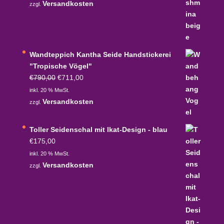
Versandkosten
zzgl.
Wandteppich Kantha Seide Handstickerei
"Tropische Vögel"
Ursprünglicher
Aktueller
€
790,00
€
711,00
Preis
Preis
inkl. 20 % MwSt.
war:
ist:
Versandkosten
zzgl.
€790,00
€711,00.
Toller Seidenschal mit Ikat-Design - blau
€
175,00
inkl. 20 % MwSt.
Versandkosten
zzgl.