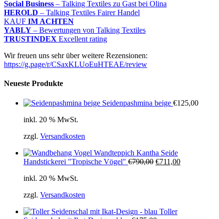
Social Business
– Talking Textiles zu Gast bei Olina
HEROLD
– Talking Textiles Fairer Handel
KAUF
IM ACHTEN
YABLY
– Bewertungen von Talking Textiles
TRUSTINDEX
Excellent rating
Wir freuen uns sehr über weitere Rezensionen:
https://g.page/r/CSaxKLUoEuHTEAE/review
Neueste Produkte
Seidenpashmina beige
€
125,00
inkl. 20 % MwSt.
zzgl.
Versandkosten
Wandteppich Kantha Seide
Ursprünglicher
Aktueller
Handstickerei "Tropische Vögel"
€
790,00
€
711,00
Preis
Preis
inkl. 20 % MwSt.
war:
ist:
€790,00
€711,00.
zzgl.
Versandkosten
Toller