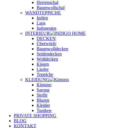
Herrenschal
Baumwollschal
WANDTEPPICHE
Indien
Laos
Indonesien
INTERIEUR
DECKEN
Überwürfe
Baumwolldecken
Seidendecken
Wolldecken
Kissen
Läufer
Teppiche
KLEIDUNG
Kimono
Sarong
Stoffe
Blusen
Kleider
Tuniken
PRIVATE SHOPPING
BLOG
KONTAKT