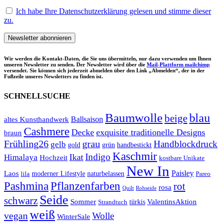
Ich habe Ihre Datenschutzerklärung gelesen und stimme dieser
zu.
Wir werden die Kontakt-Daten, die Sie uns übermitteln, nur dazu verwenden um Ihnen
unseren Newsletter zu senden. Der Newsletter wird über die
Mail-Plattform mailchimp
versendet. Sie können sich jederzeit abmelden über den Link „Abmelden“, der in der
Fußzeile unseres Newsletters zu finden ist.
SCHNELLSUCHE
Baumwolle
blau
beige
Ballsaison
altes Kunsthandwerk
Cashmere
Decke
exquisite traditionelle Designs
braun
Frühling26
grau
Handblockdruck
gelb
grün
handbestickt
gold
Kaschmir
Indigo
Ikat
Himalaya
Hochzeit
kostbare Unikate
New In
Paisley
Laos
lila
moderner Lifestyle
naturbelassen
Pareo
Pashmina
Pflanzenfarben
rot
rosa
Quilt
Rohseide
Seide
schwarz
Sommer
türkis
ValentinsAktion
Strandtuch
weiß
vegan
Wolle
WinterSale