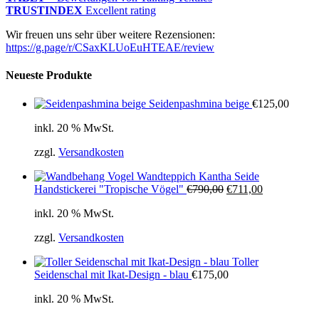
TRUSTINDEX
Excellent rating
Wir freuen uns sehr über weitere Rezensionen:
https://g.page/r/CSaxKLUoEuHTEAE/review
Neueste Produkte
Seidenpashmina beige
€
125,00
inkl. 20 % MwSt.
zzgl.
Versandkosten
Wandteppich Kantha Seide
Ursprünglicher
Aktueller
Handstickerei "Tropische Vögel"
€
790,00
€
711,00
Preis
Preis
inkl. 20 % MwSt.
war:
ist:
€790,00
€711,00.
zzgl.
Versandkosten
Toller
Seidenschal mit Ikat-Design - blau
€
175,00
inkl. 20 % MwSt.