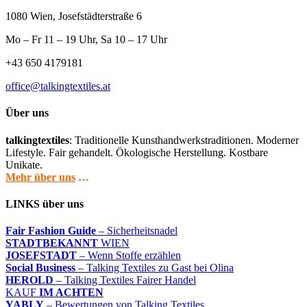
1080 Wien, Josefstädterstraße 6
Mo – Fr 11 – 19 Uhr, Sa 10 – 17 Uhr
+43 650 4179181
office@talkingtextiles.at
Über uns
talkingtextiles
: Traditionelle Kunsthandwerkstraditionen. Moderner
Lifestyle. Fair gehandelt. Ökologische Herstellung. Kostbare
Unikate.
Mehr über uns
…
LINKS über uns
Fair Fashion Guide
– Sicherheitsnadel
STADTBEKANNT
WIEN
JOSEFSTADT
– Wenn Stoffe erzählen
Social Business
– Talking Textiles zu Gast bei Olina
HEROLD
– Talking Textiles Fairer Handel
KAUF
IM ACHTEN
YABLY
– Bewertungen von Talking Textiles