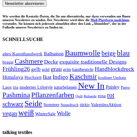
Wir werden die Kontakt-Daten, die Sie uns übermitteln, nur dazu verwenden um Ihnen
unseren Newsletter zu senden. Der Newsletter wird über die
Mail-Plattform mailchimp
versendet. Sie können sich jederzeit abmelden über den Link „Abmelden“, der in der
Fußzeile unseres Newsletters zu finden ist.
SCHNELLSUCHE
Baumwolle
blau
beige
Ballsaison
altes Kunsthandwerk
Cashmere
Decke
exquisite traditionelle Designs
braun
Frühling26
grau
Handblockdruck
gelb
grün
handbestickt
gold
Kaschmir
Indigo
Ikat
Himalaya
Hochzeit
kostbare Unikate
New In
Paisley
Laos
lila
moderner Lifestyle
naturbelassen
Pareo
Pashmina
Pflanzenfarben
rot
rosa
Quilt
Rohseide
Seide
schwarz
Sommer
türkis
ValentinsAktion
Strandtuch
weiß
vegan
Wolle
WinterSale
talking textiles