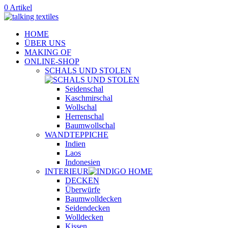
0 Artikel
HOME
ÜBER UNS
MAKING OF
ONLINE-SHOP
SCHALS UND STOLEN
Seidenschal
Kaschmirschal
Wollschal
Herrenschal
Baumwollschal
WANDTEPPICHE
Indien
Laos
Indonesien
INTERIEUR
DECKEN
Überwürfe
Baumwolldecken
Seidendecken
Wolldecken
Kissen