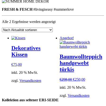
FRESH & FESCH
#livingiseasy #summerlove
Nach
Alle 2 Ergebnisse werden angezeigt
Aktualität
sortiert
Angebot!
Dekoratives
Kissen
Baumwollteppich
handgewebt
€
75,00
türkis
inkl. 20 % MwSt.
Ursprünglicher
Aktueller
€
298,00
€
250,00
zzgl.
Versandkosten
Preis
Preis
inkl. 20 % MwSt.
war:
ist:
€298,00
€250,00.
zzgl.
Versandkosten
Kollektion aus seltener ERI-SEIDE