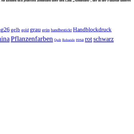
 Sie können sich jederzeit abmelden über den Link „Abmelden“, der in der Fußzeile unseres
ng26
grau
Handblockdruck
gelb
grün
handbestickt
gold
ina
Pflanzenfarben
rot
schwarz
rosa
Quilt
Rohseide