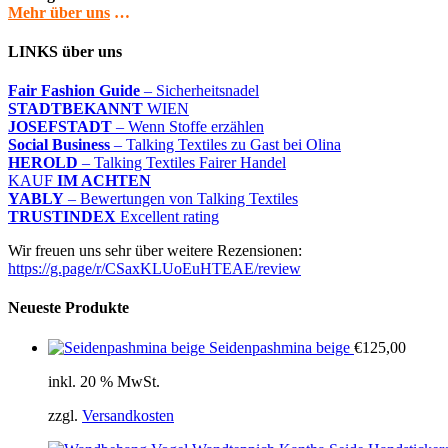
Mehr über uns
…
LINKS über uns
Fair Fashion Guide
– Sicherheitsnadel
STADTBEKANNT
WIEN
JOSEFSTADT
– Wenn Stoffe erzählen
Social Business
– Talking Textiles zu Gast bei Olina
HEROLD
– Talking Textiles Fairer Handel
KAUF
IM ACHTEN
YABLY
– Bewertungen von Talking Textiles
TRUSTINDEX
Excellent rating
Wir freuen uns sehr über weitere Rezensionen:
https://g.page/r/CSaxKLUoEuHTEAE/review
Neueste Produkte
Seidenpashmina beige
€
125,00
inkl. 20 % MwSt.
zzgl.
Versandkosten