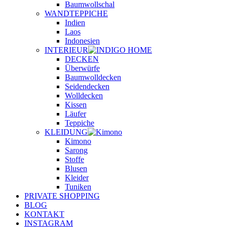
Baumwollschal
WANDTEPPICHE
Indien
Laos
Indonesien
INTERIEUR
DECKEN
Überwürfe
Baumwolldecken
Seidendecken
Wolldecken
Kissen
Läufer
Teppiche
KLEIDUNG
Kimono
Sarong
Stoffe
Blusen
Kleider
Tuniken
PRIVATE SHOPPING
BLOG
KONTAKT
INSTAGRAM