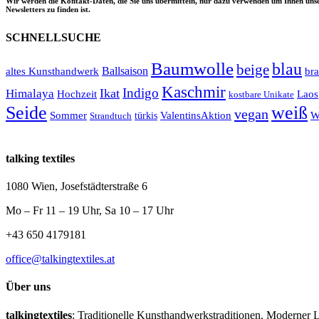
Wir werden die Kontakt-Daten, die Sie uns übermitteln, nur dazu verwenden um Ihnen unse
Newsletters zu finden ist.
SCHNELLSUCHE
Baumwolle
blau
beige
Ballsaison
altes Kunsthandwerk
br
Kaschmir
Indigo
Ikat
Himalaya
Hochzeit
Laos
kostbare Unikate
Seide
weiß
vegan
Sommer
türkis
ValentinsAktion
W
Strandtuch
talking textiles
1080 Wien, Josefstädterstraße 6
Mo – Fr 11 – 19 Uhr, Sa 10 – 17 Uhr
+43 650 4179181
office@talkingtextiles.at
Über uns
talkingtextiles
: Traditionelle Kunsthandwerkstraditionen. Moderner L