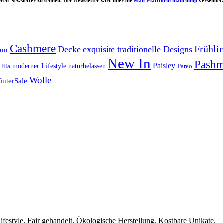
ren Newsletter zu senden. Der Newsletter wird über die
Mail-Plattform mailchimp
versendet.
Cashmere
Frühli
Decke
exquisite traditionelle Designs
aun
New In
Pashm
Paisley
lila
moderner Lifestyle
naturbelassen
Pareo
Wolle
interSale
ifestyle. Fair gehandelt. Ökologische Herstellung. Kostbare Unikate.