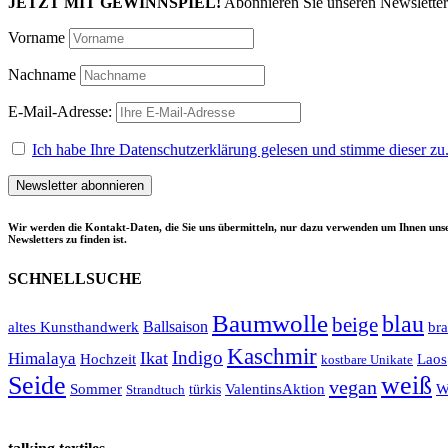
JETZT MIT GEWINNSPIEL!
Abonnieren Sie unseren Newslette
Vorname
Nachname
E-Mail-Adresse:
Ich habe Ihre Datenschutzerklärung gelesen und stimme dieser zu
Wir werden die Kontakt-Daten, die Sie uns übermitteln, nur dazu verwenden um Ihnen unse
Newsletters zu finden ist.
SCHNELLSUCHE
Baumwolle
blau
beige
Ballsaison
altes Kunsthandwerk
br
Kaschmir
Indigo
Ikat
Himalaya
Hochzeit
Laos
kostbare Unikate
Seide
weiß
vegan
Sommer
türkis
ValentinsAktion
W
Strandtuch