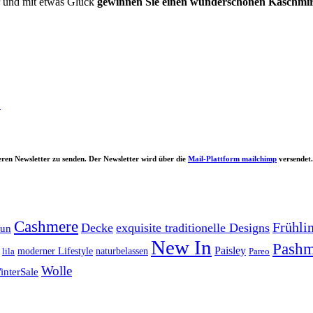
r und mit etwas Glück
gewinnen Sie einen wunderschönen Kaschmir
.
ren Newsletter zu senden. Der Newsletter wird über die
Mail-Plattform mailchimp
versendet.
Cashmere
Frühli
Decke
exquisite traditionelle Designs
aun
New In
Pashm
Paisley
lila
moderner Lifestyle
naturbelassen
Pareo
Wolle
interSale