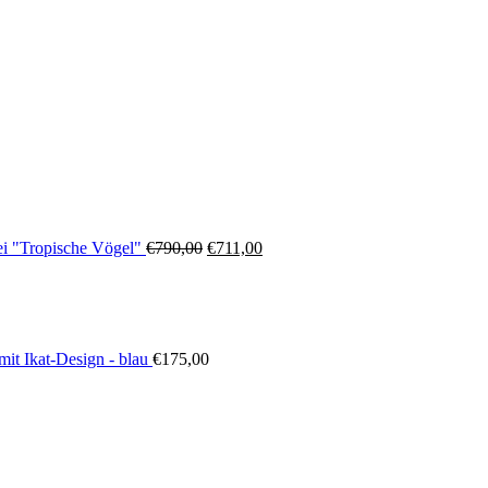
Ursprünglicher
Aktueller
i "Tropische Vögel"
€
790,00
€
711,00
Preis
Preis
war:
ist:
€790,00
€711,00.
mit Ikat-Design - blau
€
175,00