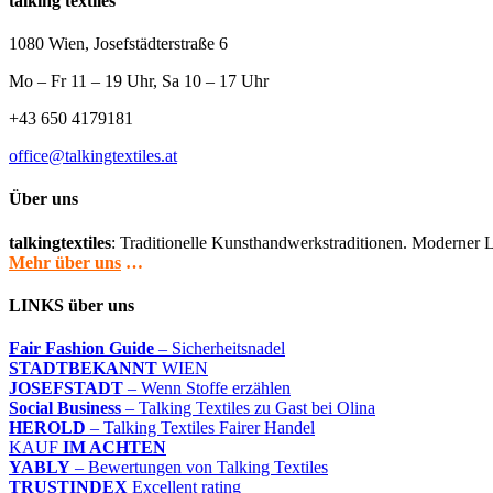
talking textiles
1080 Wien, Josefstädterstraße 6
Mo – Fr 11 – 19 Uhr, Sa 10 – 17 Uhr
+43 650 4179181
office@talkingtextiles.at
Über uns
talkingtextiles
: Traditionelle Kunsthandwerkstraditionen. Moderner L
Mehr über uns
…
LINKS über uns
Fair Fashion Guide
– Sicherheitsnadel
STADTBEKANNT
WIEN
JOSEFSTADT
– Wenn Stoffe erzählen
Social Business
– Talking Textiles zu Gast bei Olina
HEROLD
– Talking Textiles Fairer Handel
KAUF
IM ACHTEN
YABLY
– Bewertungen von Talking Textiles
TRUSTINDEX
Excellent rating