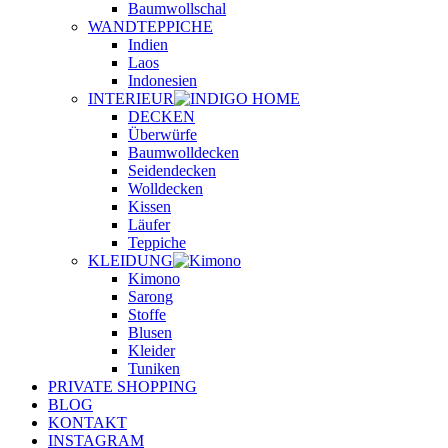
Baumwollschal
WANDTEPPICHE
Indien
Laos
Indonesien
INTERIEUR
DECKEN
Überwürfe
Baumwolldecken
Seidendecken
Wolldecken
Kissen
Läufer
Teppiche
KLEIDUNG
Kimono
Sarong
Stoffe
Blusen
Kleider
Tuniken
PRIVATE SHOPPING
BLOG
KONTAKT
INSTAGRAM