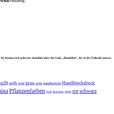
schal
einfärbig.
 Sie können sich jederzeit abmelden über den Link „Abmelden“, der in der Fußzeile unseres
ng26
grau
Handblockdruck
gelb
grün
handbestickt
gold
ina
Pflanzenfarben
rot
schwarz
rosa
Quilt
Rohseide