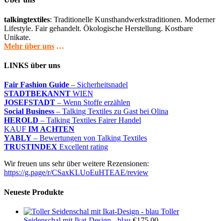
talkingtextiles
: Traditionelle Kunsthandwerkstraditionen. Moderner
Lifestyle. Fair gehandelt. Ökologische Herstellung. Kostbare
Unikate.
Mehr über uns
…
LINKS über uns
Fair Fashion Guide
– Sicherheitsnadel
STADTBEKANNT
WIEN
JOSEFSTADT
– Wenn Stoffe erzählen
Social Business
– Talking Textiles zu Gast bei Olina
HEROLD
– Talking Textiles Fairer Handel
KAUF
IM ACHTEN
YABLY
– Bewertungen von Talking Textiles
TRUSTINDEX
Excellent rating
Wir freuen uns sehr über weitere Rezensionen:
https://g.page/r/CSaxKLUoEuHTEAE/review
Neueste Produkte
Toller
Seidenschal mit Ikat-Design - blau
€
175,00