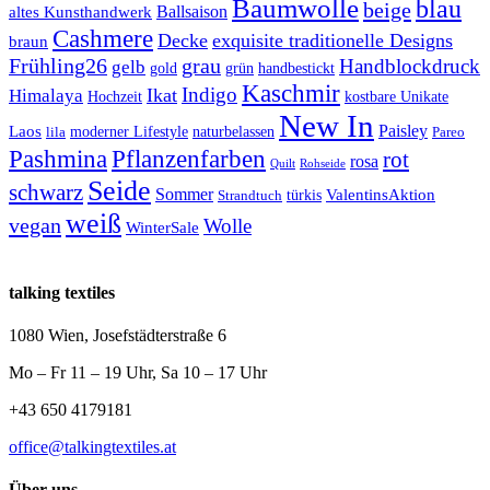
Baumwolle
blau
beige
Ballsaison
altes Kunsthandwerk
Cashmere
Decke
exquisite traditionelle Designs
braun
Frühling26
grau
Handblockdruck
gelb
grün
gold
handbestickt
Kaschmir
Indigo
Ikat
Himalaya
Hochzeit
kostbare Unikate
New In
Paisley
Laos
lila
moderner Lifestyle
naturbelassen
Pareo
Pashmina
Pflanzenfarben
rot
rosa
Quilt
Rohseide
Seide
schwarz
Sommer
türkis
ValentinsAktion
Strandtuch
weiß
vegan
Wolle
WinterSale
talking textiles
1080 Wien, Josefstädterstraße 6
Mo – Fr 11 – 19 Uhr, Sa 10 – 17 Uhr
+43 650 4179181
office@talkingtextiles.at
Über uns