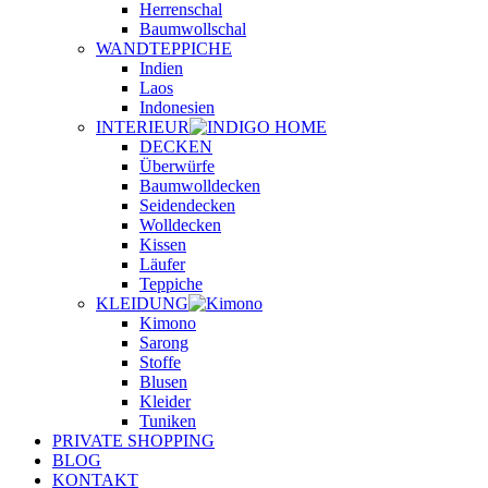
Herrenschal
Baumwollschal
WANDTEPPICHE
Indien
Laos
Indonesien
INTERIEUR
DECKEN
Überwürfe
Baumwolldecken
Seidendecken
Wolldecken
Kissen
Läufer
Teppiche
KLEIDUNG
Kimono
Sarong
Stoffe
Blusen
Kleider
Tuniken
PRIVATE SHOPPING
BLOG
KONTAKT