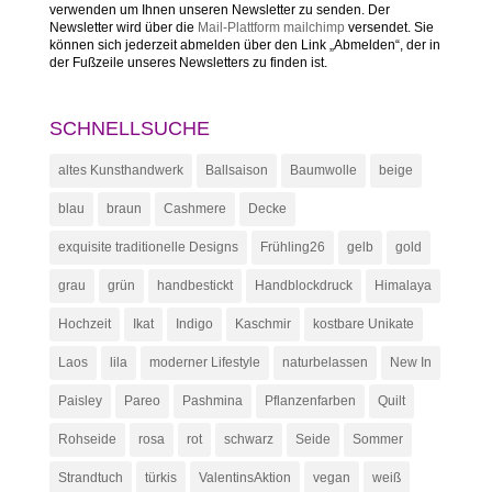
verwenden um Ihnen unseren Newsletter zu senden. Der
Newsletter wird über die
Mail-Plattform mailchimp
versendet. Sie
können sich jederzeit abmelden über den Link „Abmelden“, der in
der Fußzeile unseres Newsletters zu finden ist.
SCHNELLSUCHE
altes Kunsthandwerk
Ballsaison
Baumwolle
beige
blau
braun
Cashmere
Decke
exquisite traditionelle Designs
Frühling26
gelb
gold
grau
grün
handbestickt
Handblockdruck
Himalaya
Hochzeit
Ikat
Indigo
Kaschmir
kostbare Unikate
Laos
lila
moderner Lifestyle
naturbelassen
New In
Paisley
Pareo
Pashmina
Pflanzenfarben
Quilt
Rohseide
rosa
rot
schwarz
Seide
Sommer
Strandtuch
türkis
ValentinsAktion
vegan
weiß