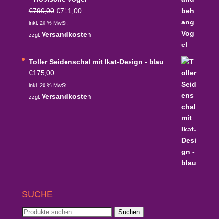
Ursprünglicher
Aktueller
€
790,00
€
711,00
Preis
Preis
inkl. 20 % MwSt.
war:
ist:
Versandkosten
zzgl.
€790,00
€711,00.
Toller Seidenschal mit Ikat-Design - blau
€
175,00
inkl. 20 % MwSt.
Versandkosten
zzgl.
SUCHE
Suchen
Suchen