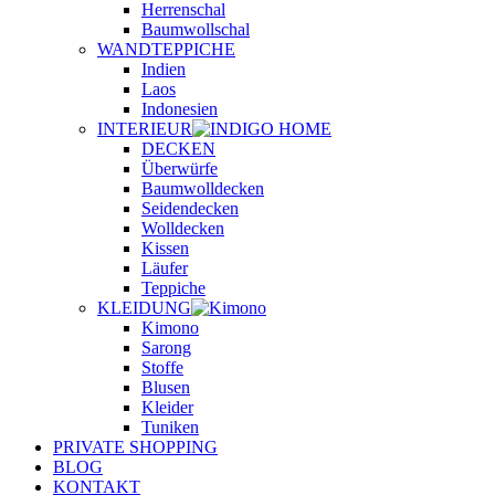
Herrenschal
Baumwollschal
WANDTEPPICHE
Indien
Laos
Indonesien
INTERIEUR
DECKEN
Überwürfe
Baumwolldecken
Seidendecken
Wolldecken
Kissen
Läufer
Teppiche
KLEIDUNG
Kimono
Sarong
Stoffe
Blusen
Kleider
Tuniken
PRIVATE SHOPPING
BLOG
KONTAKT