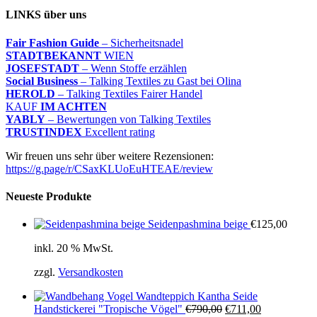
LINKS über uns
Fair Fashion Guide
– Sicherheitsnadel
STADTBEKANNT
WIEN
JOSEFSTADT
– Wenn Stoffe erzählen
Social Business
– Talking Textiles zu Gast bei Olina
HEROLD
– Talking Textiles Fairer Handel
KAUF
IM ACHTEN
YABLY
– Bewertungen von Talking Textiles
TRUSTINDEX
Excellent rating
Wir freuen uns sehr über weitere Rezensionen:
https://g.page/r/CSaxKLUoEuHTEAE/review
Neueste Produkte
Seidenpashmina beige
€
125,00
inkl. 20 % MwSt.
zzgl.
Versandkosten
Wandteppich Kantha Seide
Ursprünglicher
Aktueller
Handstickerei "Tropische Vögel"
€
790,00
€
711,00