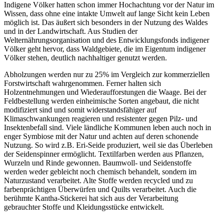
Indigene Völker hatten schon immer Hochachtung vor der Natur im
Wissen, dass ohne eine intakte Umwelt auf lange Sicht kein Leben
möglich ist. Das äußert sich besonders in der Nutzung des Waldes
und in der Landwirtschaft. Aus Studien der
Welternährungsorganisation und des Entwicklungsfonds indigener
Völker geht hervor, dass Waldgebiete, die im Eigentum indigener
Völker stehen, deutlich nachhaltiger genutzt werden.
Abholzungen werden nur zu 25% im Vergleich zur kommerziellen
Forstwirtschaft wahrgenommen. Ferner halten sich
Holzentnehmungen und Wiederaufforstungen die Waage. Bei der
Feldbestellung werden einheimische Sorten angebaut, die nicht
modifiziert sind und somit widerstandsfähiger auf
Klimaschwankungen reagieren und resistenter gegen Pilz- und
Insektenbefall sind. Viele ländliche Kommunen leben auch noch in
enger Symbiose mit der Natur und achten auf deren schonende
Nutzung. So wird z.B. Eri-Seide produziert, weil sie das Überleben
der Seidenspinner ermöglicht. Textilfarben werden aus Pflanzen,
Wurzeln und Rinde gewonnen. Baumwoll- und Seidenstoffe
werden weder gebleicht noch chemisch behandelt, sondern im
Naturzustand verarbeitet. Alte Stoffe werden recycled und zu
farbenprächtigen Überwürfen und Quilts verarbeitet. Auch die
berühmte Kantha-Stickerei hat sich aus der Verarbeitung
gebrauchter Stoffe und Kleidungsstücke entwickelt.