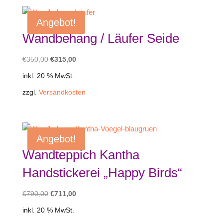
Angebot!
Wandbehang / Läufer Seide
Ursprünglicher
Aktueller
€
350,00
€
315,00
Preis
Preis
inkl. 20 % MwSt.
war:
ist:
zzgl.
Versandkosten
€350,00
€315,00.
Angebot!
Wandteppich Kantha
Handstickerei „Happy Birds“
Ursprünglicher
Aktueller
€
790,00
€
711,00
Preis
Preis
inkl. 20 % MwSt.
war:
ist: