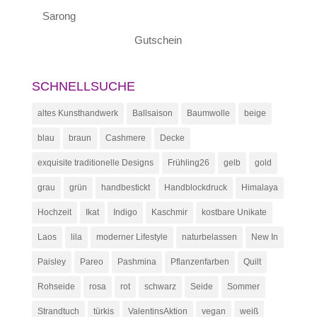
Sarong
Gutschein
SCHNELLSUCHE
altes Kunsthandwerk
Ballsaison
Baumwolle
beige
blau
braun
Cashmere
Decke
exquisite traditionelle Designs
Frühling26
gelb
gold
grau
grün
handbestickt
Handblockdruck
Himalaya
Hochzeit
Ikat
Indigo
Kaschmir
kostbare Unikate
Laos
lila
moderner Lifestyle
naturbelassen
New In
Paisley
Pareo
Pashmina
Pflanzenfarben
Quilt
Rohseide
rosa
rot
schwarz
Seide
Sommer
Strandtuch
türkis
ValentinsAktion
vegan
weiß