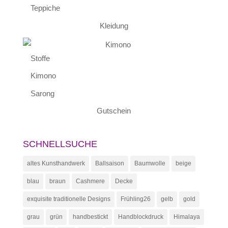
Teppiche
Kleidung
Stoffe
Kimono
Sarong
Gutschein
SCHNELLSUCHE
altes Kunsthandwerk
Ballsaison
Baumwolle
beige
blau
braun
Cashmere
Decke
exquisite traditionelle Designs
Frühling26
gelb
gold
grau
grün
handbestickt
Handblockdruck
Himalaya