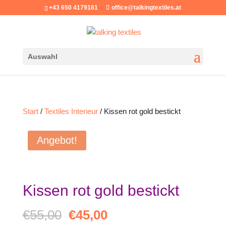
+43 650 4179181
office@talkingtextiles.at
Auswahl
Start
/
Textiles Interieur
/ Kissen rot gold bestickt
Angebot!
Kissen rot gold bestickt
Ursprünglicher
Aktueller
€
55,00
€
45,00