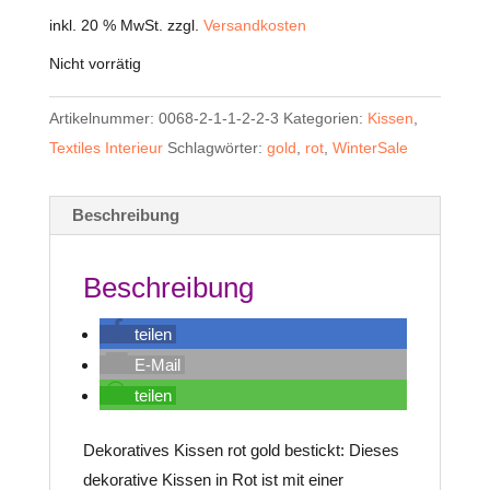
Preis
Preis
inkl. 20 % MwSt.
war:
zzgl.
Versandkosten
ist:
€55,00
€45,00.
Nicht vorrätig
Artikelnummer:
0068-2-1-1-2-2-3
Kategorien:
Kissen
,
Textiles Interieur
Schlagwörter:
gold
,
rot
,
WinterSale
Beschreibung
Beschreibung
teilen
E-Mail
teilen
Dekoratives Kissen rot gold bestickt
: Dieses
dekorative Kissen in Rot ist mit einer