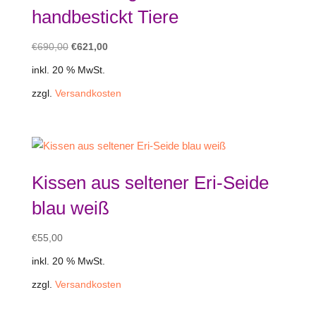
handbestickt Tiere
Ursprünglicher
Aktueller
€
690,00
€
621,00
Preis
Preis
inkl. 20 % MwSt.
war:
ist:
zzgl.
Versandkosten
€690,00
€621,00.
Kissen aus seltener Eri-Seide
blau weiß
€
55,00
inkl. 20 % MwSt.
zzgl.
Versandkosten