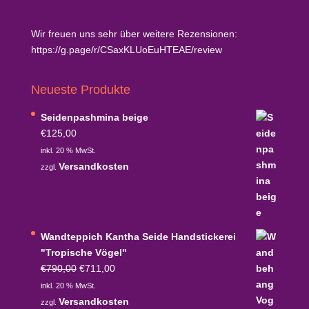
Wir freuen uns sehr über weitere Rezensionen:
https://g.page/r/CSaxKLUoEuHTEAE/review
Neueste Produkte
Seidenpashmina beige
€
125,00
inkl. 20 % MwSt.
Versandkosten
zzgl.
Wandteppich Kantha Seide Handstickerei
"Tropische Vögel"
Ursprünglicher
Aktueller
€
790,00
€
711,00
Preis
Preis
inkl. 20 % MwSt.
war:
ist:
Versandkosten
zzgl.