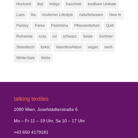
Hochzeit
Ikat
Indigo
Kaschmir
kostbare Unikate
Laos
lila
moderner Lifestyle
naturbelassen
New In
Paisley
Pareo
Pashmina
Pflanzenfarben
Quilt
Rohseide
rosa
rot
schwarz
Seide
Sommer
Strandtuch
türkis
ValentinsAktion
vegan
weiß
WinterSale
Wolle
talking textiles
1080 Wien, Josefstädterstraße 6
Mo – Fr 11 – 19 Uhr, Sa 10 – 17 Uhr
+43 650 4179181