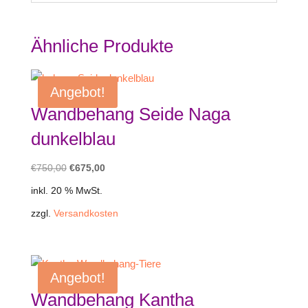
Ähnliche Produkte
Angebot!
Wandbehang Seide Naga
dunkelblau
Ursprünglicher
Aktueller
€
750,00
€
675,00
Preis
Preis
inkl. 20 % MwSt.
war:
ist:
zzgl.
Versandkosten
€750,00
€675,00.
Angebot!
Wandbehang Kantha