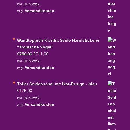
inkl. 20 % MwSt.
Versandkosten
zzgl.
Wandteppich Kantha Seide Handstickerei
"Tropische Vögel"
Ursprünglicher
Aktueller
€
790,00
€
711,00
Preis
Preis
inkl. 20 % MwSt.
war:
ist:
Versandkosten
zzgl.
€790,00
€711,00.
Toller Seidenschal mit Ikat-Design - blau
€
175,00
inkl. 20 % MwSt.
Versandkosten
zzgl.