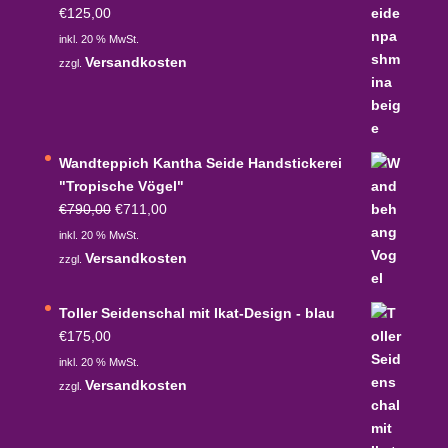
€
125,00
inkl. 20 % MwSt.
Versandkosten
zzgl.
Wandteppich Kantha Seide Handstickerei
"Tropische Vögel"
Ursprünglicher
Aktueller
€
790,00
€
711,00
Preis
Preis
inkl. 20 % MwSt.
war:
ist:
Versandkosten
zzgl.
€790,00
€711,00.
Toller Seidenschal mit Ikat-Design - blau
€
175,00
inkl. 20 % MwSt.
Versandkosten
zzgl.