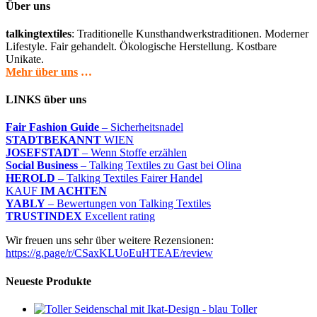
Über uns
talkingtextiles
: Traditionelle Kunsthandwerkstraditionen. Moderner
Lifestyle. Fair gehandelt. Ökologische Herstellung. Kostbare
Unikate.
Mehr über uns
…
LINKS über uns
Fair Fashion Guide
– Sicherheitsnadel
STADTBEKANNT
WIEN
JOSEFSTADT
– Wenn Stoffe erzählen
Social Business
– Talking Textiles zu Gast bei Olina
HEROLD
– Talking Textiles Fairer Handel
KAUF
IM ACHTEN
YABLY
– Bewertungen von Talking Textiles
TRUSTINDEX
Excellent rating
Wir freuen uns sehr über weitere Rezensionen:
https://g.page/r/CSaxKLUoEuHTEAE/review
Neueste Produkte
Toller