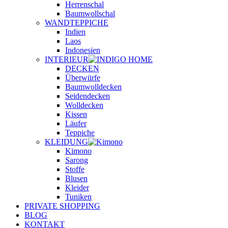
Herrenschal
Baumwollschal
WANDTEPPICHE
Indien
Laos
Indonesien
INTERIEUR
DECKEN
Überwürfe
Baumwolldecken
Seidendecken
Wolldecken
Kissen
Läufer
Teppiche
KLEIDUNG
Kimono
Sarong
Stoffe
Blusen
Kleider
Tuniken
PRIVATE SHOPPING
BLOG
KONTAKT