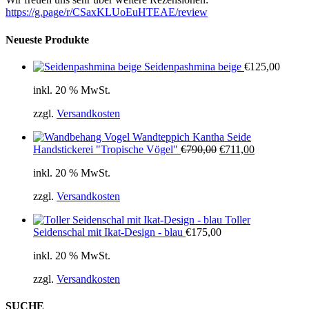
https://g.page/r/CSaxKLUoEuHTEAE/review
Neueste Produkte
Seidenpashmina beige
€
125,00
inkl. 20 % MwSt.
zzgl.
Versandkosten
Wandteppich Kantha Seide
Ursprünglicher
Aktueller
Handstickerei "Tropische Vögel"
€
790,00
€
711,00
Preis
Preis
inkl. 20 % MwSt.
war:
ist:
€790,00
€711,00.
zzgl.
Versandkosten
Toller
Seidenschal mit Ikat-Design - blau
€
175,00
inkl. 20 % MwSt.
zzgl.
Versandkosten
SUCHE