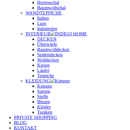
Herrenschal
Baumwollschal
WANDTEPPICHE
Indien
Laos
Indonesien
INTERIEUR
DECKEN
Überwürfe
Baumwolldecken
Seidendecken
Wolldecken
Kissen
Läufer
Teppiche
KLEIDUNG
Kimono
Sarong
Stoffe
Blusen
Kleider
Tuniken
PRIVATE SHOPPING
BLOG
KONTAKT