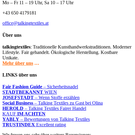
Mo – Fr 11 – 19 Uhr, Sa 10 – 17 Uhr
+43 650 4179181
office@talkingtextiles.at
Über uns
talkingtextiles
: Traditionelle Kunsthandwerkstraditionen. Moderner
Lifestyle. Fair gehandelt. Ökologische Herstellung. Kostbare
Unikate.
Mehr über uns
…
LINKS über uns
Fair Fashion Guide
– Sicherheitsnadel
STADTBEKANNT
WIEN
JOSEFSTADT
– Wenn Stoffe erzählen
Social Business
– Talking Textiles zu Gast bei Olina
HEROLD
– Talking Textiles Fairer Handel
KAUF
IM ACHTEN
YABLY
– Bewertungen von Talking Textiles
TRUSTINDEX
Excellent rating
Wir freuen uns sehr über weitere Rezensionen: