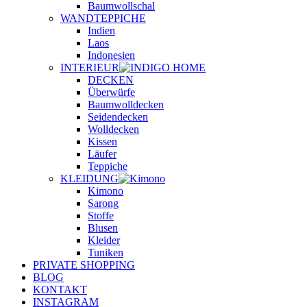
Baumwollschal
WANDTEPPICHE
Indien
Laos
Indonesien
INTERIEUR
DECKEN
Überwürfe
Baumwolldecken
Seidendecken
Wolldecken
Kissen
Läufer
Teppiche
KLEIDUNG
Kimono
Sarong
Stoffe
Blusen
Kleider
Tuniken
PRIVATE SHOPPING
BLOG
KONTAKT
INSTAGRAM