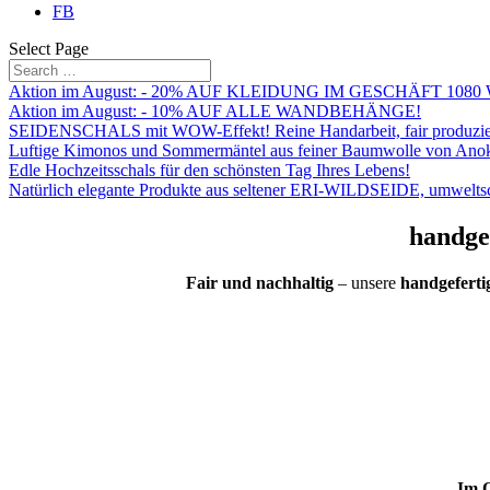
FB
Select Page
Aktion im August: - 20% AUF KLEIDUNG IM GESCHÄFT 1080 Wien
Aktion im August: - 10% AUF ALLE WANDBEHÄNGE!
SEIDENSCHALS mit WOW-Effekt! Reine Handarbeit, fair produzie
Luftige Kimonos und Sommermäntel aus feiner Baumwolle von Ano
Edle Hochzeitsschals für den schönsten Tag Ihres Lebens!
Natürlich elegante Produkte aus seltener ERI-WILDSEIDE, umwelt
handgew
Fair und nachhaltig
– unsere
handgeferti
Im O