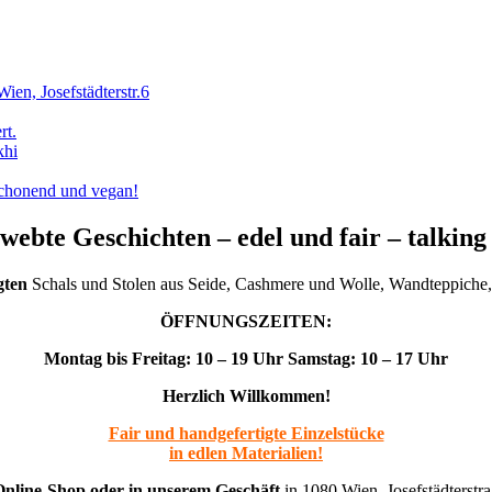
, Josefstädterstr.6
rt.
khi
schonend und vegan!
ebte Geschichten – edel und fair – talking 
gten
Schals und Stolen aus Seide, Cashmere und Wolle, Wandteppiche, 
ÖFFNUNGSZEITEN:
Montag bis Freitag: 10 – 19 Uhr Samstag: 10 – 17 Uhr
Herzlich Willkommen!
Fair und handgefertigte Einzelstücke
in edlen Materialien!
nline-Shop oder in unserem Geschäft
in 1080 Wien, Josefstädterstra